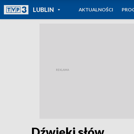
POWRÓT DO
LUBLIN
AKTUALNOŚCI
PRO
TVP REGIONY
Dźwięki słów