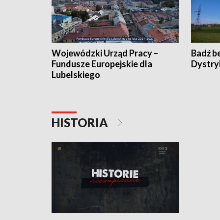
Wojewódzki Urząd Pracy –
Badź b
Fundusze Europejskie dla
Dystry
Lubelskiego
HISTORIA