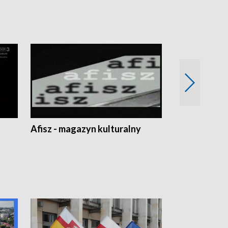
Afisz - magazyn kulturalny
Zobacz, co s