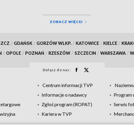
ZOBACZ WIĘCEJ
SZCZ
/
GDAŃSK
/
GORZÓW WLKP.
/
KATOWICE
/
KIELCE
/
KRA
N
/
OPOLE
/
POZNAŃ
/
RZESZÓW
/
SZCZECIN
/
WARSZAWA
/
W
Dołącz do nas:
Centrum informacji TVP
Naziemna
Informacje o nadawcy
Program d
zetargowe
Zgłoś program (ROPAT)
Serwis fo
wizyjna
Kariera w TVP
Merchandi