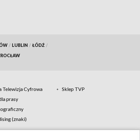
KÓW
/
LUBLIN
/
ŁÓDŹ
/
ROCŁAW
 Telewizja Cyfrowa
Sklep TVP
la prasy
tograficzny
sing (znaki)