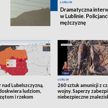
LUBLIN
Dramatyczna interw
w Lublinie. Policjanc
mężczyznę
LUBLIN
 nad Lubelszczyzną.
260 sztuk amunicji z c
doskwiera ludziom,
wojny. Saperzy zabezpi
zętom i rzekom
niebezpieczne znalezis