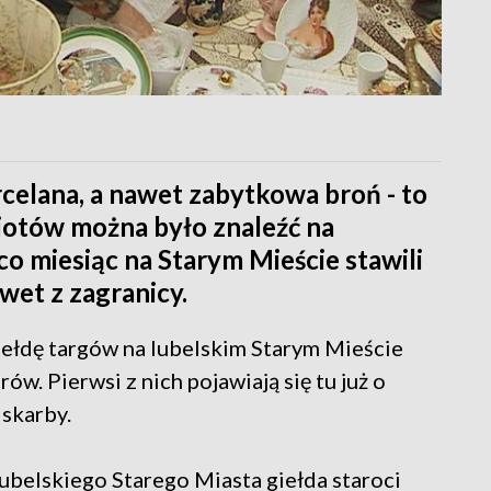
rcelana, a nawet zabytkowa broń - to
iotów można było znaleźć na
 co miesiąc na Starym Mieście stawili
awet z zagranicy.
iełdę targów na lubelskim Starym Mieście
. Pierwsi z nich pojawiają się tu już o
 skarby.
belskiego Starego Miasta giełda staroci