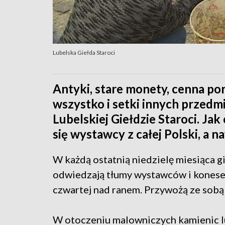
Lubelska Giełda Staroci
Antyki, stare monety, cenna po
wszystko i setki innych przedm
Lubelskiej Giełdzie Staroci. Jak
się wystawcy z całej Polski, a n
W każdą ostatnią niedzielę miesiąca g
odwiedzają tłumy wystawców i koneserów
czwartej nad ranem. Przywożą ze sobą
W otoczeniu malowniczych kamienic lu