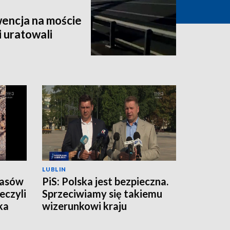
encja na moście
i uratowali
LUBLIN
zasów
PiS: Polska jest bezpieczna.
eczyli
Sprzeciwiamy się takiemu
ka
wizerunkowi kraju