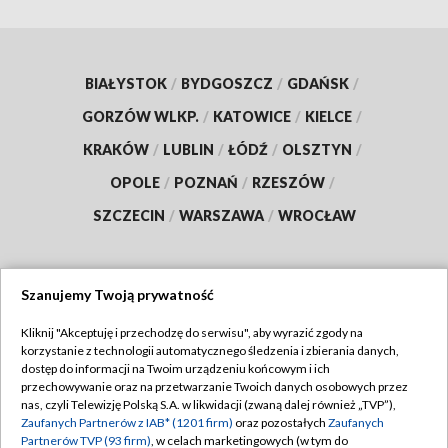
BIAŁYSTOK
/
BYDGOSZCZ
/
GDAŃSK
/
GORZÓW WLKP.
/
KATOWICE
/
KIELCE
/
KRAKÓW
/
LUBLIN
/
ŁÓDŹ
/
OLSZTYN
/
OPOLE
/
POZNAŃ
/
RZESZÓW
/
SZCZECIN
/
WARSZAWA
/
WROCŁAW
Szanujemy Twoją prywatność
Dołącz do nas:
Kliknij "Akceptuję i przechodzę do serwisu", aby wyrazić zgody na
korzystanie z technologii automatycznego śledzenia i zbierania danych,
TVP
dostęp do informacji na Twoim urządzeniu końcowym i ich
Abonament TVP
przechowywanie oraz na przetwarzanie Twoich danych osobowych przez
Regulamin TVP
nas, czyli Telewizję Polską S.A. w likwidacji (zwaną dalej również „TVP”),
Emisja w TVP
Polityka prywatności
Zaufanych Partnerów z IAB* (1201 firm)
oraz pozostałych
Zaufanych
Partnerów TVP (93 firm)
, w celach marketingowych (w tym do