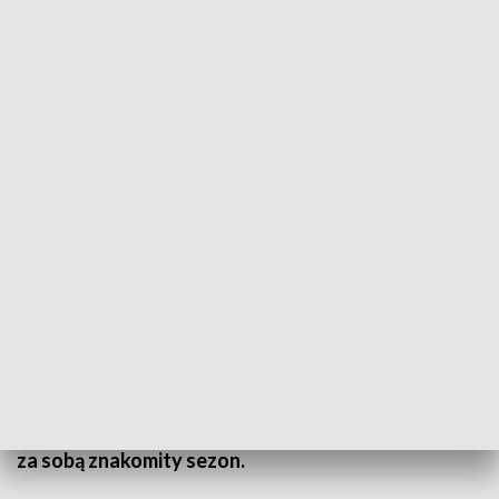
Nadzwyczajna sesja
W 2021 roku pojedziemy obwodnicą Tomaszowa
Lubelskiego. Jesienią będzie wiadomo, kto ją
wybuduje. To ważna droga dla mieszkańców i
kierowców bo wiedzie na polsko-ukraińską granicę.
Dlatego dziś władze Tomaszowa Lubelskiego
podziękowały wojewodzie lubelskiemu za jego
wkład w postęp budowy obwodnicy Tomaszowa.
Nagrodzono też narciarzy klasycznych, którzy mają
za sobą znakomity sezon.