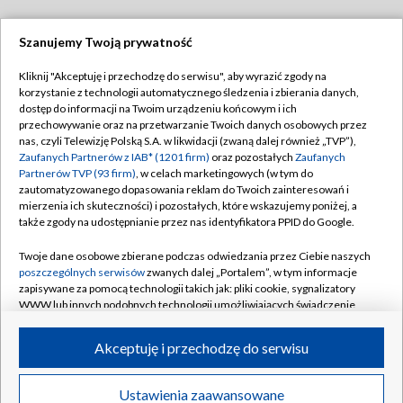
Szanujemy Twoją prywatność
Dołącz do nas:
Kliknij "Akceptuję i przechodzę do serwisu", aby wyrazić zgody na
korzystanie z technologii automatycznego śledzenia i zbierania danych,
TVP
dostęp do informacji na Twoim urządzeniu końcowym i ich
Abonament TVP
przechowywanie oraz na przetwarzanie Twoich danych osobowych przez
Regulamin TVP
nas, czyli Telewizję Polską S.A. w likwidacji (zwaną dalej również „TVP”),
Emisja w TVP
Polityka prywatności
Zaufanych Partnerów z IAB* (1201 firm)
oraz pozostałych
Zaufanych
Partnerów TVP (93 firm)
, w celach marketingowych (w tym do
Centrum informacji TVP
Moje zgody
zautomatyzowanego dopasowania reklam do Twoich zainteresowań i
mierzenia ich skuteczności) i pozostałych, które wskazujemy poniżej, a
Naziemna Telewizja Cyfrowa
Pomoc
także zgody na udostępnianie przez nas identyfikatora PPID do Google.
Sklep TVP
Biuro reklamy
Twoje dane osobowe zbierane podczas odwiedzania przez Ciebie naszych
Rada Programowa
Kontakt
poszczególnych serwisów
zwanych dalej „Portalem”, w tym informacje
zapisywane za pomocą technologii takich jak: pliki cookie, sygnalizatory
System NOS
WWW lub innych podobnych technologii umożliwiających świadczenie
dopasowanych i bezpiecznych usług, personalizację treści oraz reklam,
Informacje o nadawcy
Kanały
udostępnianie funkcji mediów społecznościowych oraz analizowanie
Akceptuję i przechodzę do serwisu
ruchu w Internecie.
Program dla prasy
©2026 Telewizja Polska S.A. w likwidacji
Biuro Reklamy
Twoje dane osobowe zbierane podczas odwiedzania przez Ciebie
Ustawienia zaawansowane