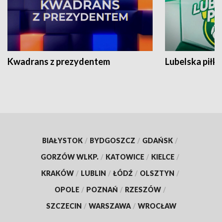
Kwadrans z prezydentem
Lubelska piłk
BIAŁYSTOK
/
BYDGOSZCZ
/
GDAŃSK
/
GORZÓW WLKP.
/
KATOWICE
/
KIELCE
/
KRAKÓW
/
LUBLIN
/
ŁÓDŹ
/
OLSZTYN
/
OPOLE
/
POZNAŃ
/
RZESZÓW
/
SZCZECIN
/
WARSZAWA
/
WROCŁAW