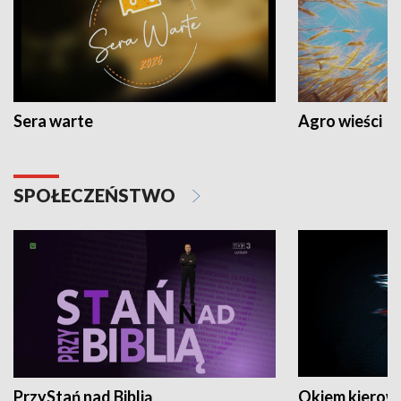
Sera warte
Agro wieści
SPOŁECZEŃSTWO
PrzyStań nad Biblią
Okiem kierow