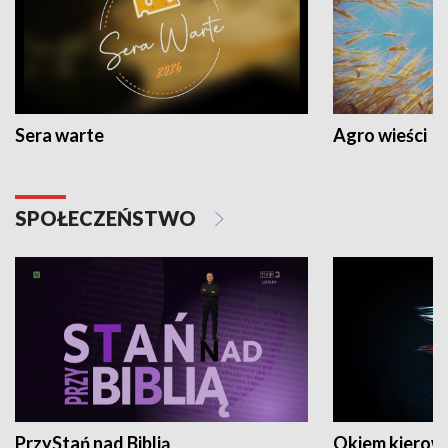
Sera warte
Agro wieści
SPOŁECZEŃSTWO
PrzyStań nad Biblią
Okiem kierow