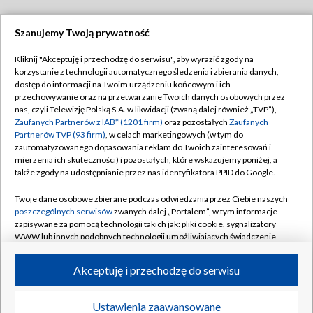
Szanujemy Twoją prywatność
Dołącz do nas:
Kliknij "Akceptuję i przechodzę do serwisu", aby wyrazić zgody na
korzystanie z technologii automatycznego śledzenia i zbierania danych,
TVP
dostęp do informacji na Twoim urządzeniu końcowym i ich
Abonament TVP
przechowywanie oraz na przetwarzanie Twoich danych osobowych przez
Regulamin TVP
nas, czyli Telewizję Polską S.A. w likwidacji (zwaną dalej również „TVP”),
Emisja w TVP
Polityka prywatności
Zaufanych Partnerów z IAB* (1201 firm)
oraz pozostałych
Zaufanych
Partnerów TVP (93 firm)
, w celach marketingowych (w tym do
Centrum informacji TVP
Moje zgody
zautomatyzowanego dopasowania reklam do Twoich zainteresowań i
mierzenia ich skuteczności) i pozostałych, które wskazujemy poniżej, a
Naziemna Telewizja Cyfrowa
Pomoc
także zgody na udostępnianie przez nas identyfikatora PPID do Google.
Sklep TVP
Biuro reklamy
Twoje dane osobowe zbierane podczas odwiedzania przez Ciebie naszych
Rada Programowa
Kontakt
poszczególnych serwisów
zwanych dalej „Portalem”, w tym informacje
zapisywane za pomocą technologii takich jak: pliki cookie, sygnalizatory
System NOS
WWW lub innych podobnych technologii umożliwiających świadczenie
dopasowanych i bezpiecznych usług, personalizację treści oraz reklam,
Informacje o nadawcy
Kanały
udostępnianie funkcji mediów społecznościowych oraz analizowanie
Akceptuję i przechodzę do serwisu
ruchu w Internecie.
Program dla prasy
©2026 Telewizja Polska S.A. w likwidacji
Biuro Reklamy
Twoje dane osobowe zbierane podczas odwiedzania przez Ciebie
Ustawienia zaawansowane