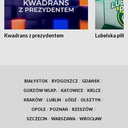
Kwadrans z prezydentem
Lubelska piłk
BIAŁYSTOK
/
BYDGOSZCZ
/
GDAŃSK
/
GORZÓW WLKP.
/
KATOWICE
/
KIELCE
/
KRAKÓW
/
LUBLIN
/
ŁÓDŹ
/
OLSZTYN
/
OPOLE
/
POZNAŃ
/
RZESZÓW
/
SZCZECIN
/
WARSZAWA
/
WROCŁAW