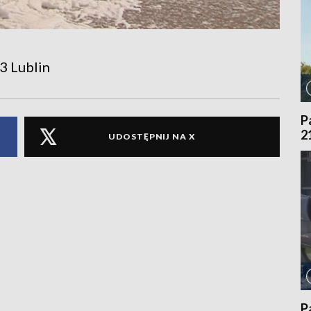
3 Lublin
P
2
UDOSTĘPNIJ NA X
P