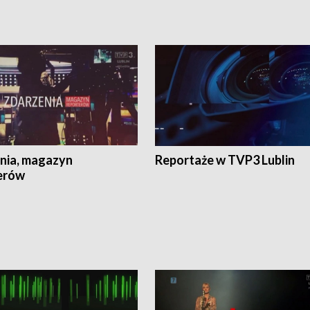
nia, magazyn
Reportaże w TVP3 Lublin
erów