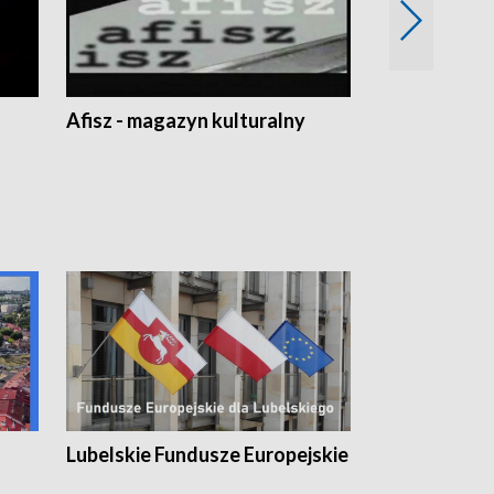
Afisz - magazyn kulturalny
Zobacz, co s
Lubelskie Fundusze Europejskie