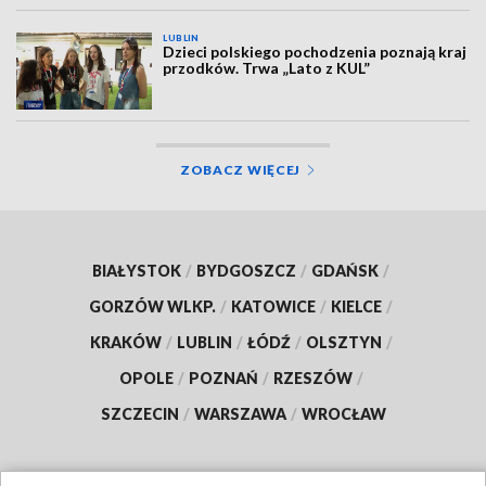
LUBLIN
Dzieci polskiego pochodzenia poznają kraj
przodków. Trwa „Lato z KUL”
ZOBACZ WIĘCEJ
BIAŁYSTOK
/
BYDGOSZCZ
/
GDAŃSK
/
GORZÓW WLKP.
/
KATOWICE
/
KIELCE
/
KRAKÓW
/
LUBLIN
/
ŁÓDŹ
/
OLSZTYN
/
OPOLE
/
POZNAŃ
/
RZESZÓW
/
SZCZECIN
/
WARSZAWA
/
WROCŁAW