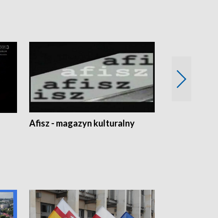
Afisz - magazyn kulturalny
Zobacz, co s