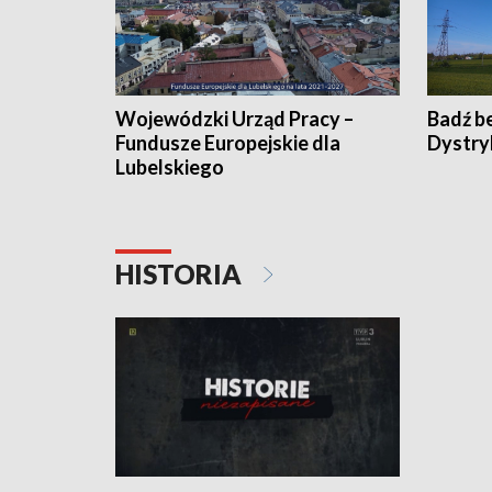
Wojewódzki Urząd Pracy –
Badź b
Fundusze Europejskie dla
Dystry
Lubelskiego
HISTORIA