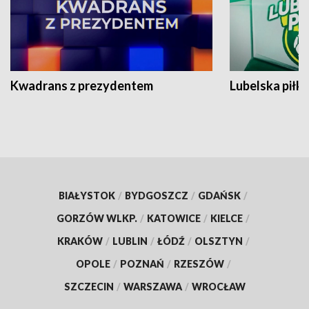
Kwadrans z prezydentem
Lubelska piłk
BIAŁYSTOK
/
BYDGOSZCZ
/
GDAŃSK
/
GORZÓW WLKP.
/
KATOWICE
/
KIELCE
/
KRAKÓW
/
LUBLIN
/
ŁÓDŹ
/
OLSZTYN
/
OPOLE
/
POZNAŃ
/
RZESZÓW
/
SZCZECIN
/
WARSZAWA
/
WROCŁAW