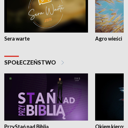
Sera warte
Agro wieści
SPOŁECZEŃSTWO
PrzyStań nad Biblią
Okiem kierow