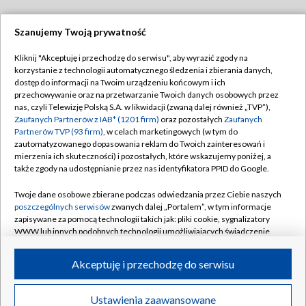
Szanujemy Twoją prywatność
Dołącz do nas:
Kliknij "Akceptuję i przechodzę do serwisu", aby wyrazić zgody na
korzystanie z technologii automatycznego śledzenia i zbierania danych,
TVP
dostęp do informacji na Twoim urządzeniu końcowym i ich
Abonament TVP
przechowywanie oraz na przetwarzanie Twoich danych osobowych przez
Regulamin TVP
nas, czyli Telewizję Polską S.A. w likwidacji (zwaną dalej również „TVP”),
Emisja w TVP
Polityka prywatności
Zaufanych Partnerów z IAB* (1201 firm)
oraz pozostałych
Zaufanych
Partnerów TVP (93 firm)
, w celach marketingowych (w tym do
Centrum informacji TVP
Moje zgody
zautomatyzowanego dopasowania reklam do Twoich zainteresowań i
mierzenia ich skuteczności) i pozostałych, które wskazujemy poniżej, a
Naziemna Telewizja Cyfrowa
Pomoc
także zgody na udostępnianie przez nas identyfikatora PPID do Google.
Sklep TVP
Biuro reklamy
Twoje dane osobowe zbierane podczas odwiedzania przez Ciebie naszych
Rada Programowa
Kontakt
poszczególnych serwisów
zwanych dalej „Portalem”, w tym informacje
zapisywane za pomocą technologii takich jak: pliki cookie, sygnalizatory
System NOS
WWW lub innych podobnych technologii umożliwiających świadczenie
dopasowanych i bezpiecznych usług, personalizację treści oraz reklam,
Informacje o nadawcy
Kanały
udostępnianie funkcji mediów społecznościowych oraz analizowanie
Akceptuję i przechodzę do serwisu
ruchu w Internecie.
Program dla prasy
©2026 Telewizja Polska S.A. w likwidacji
Biuro Reklamy
Twoje dane osobowe zbierane podczas odwiedzania przez Ciebie
Ustawienia zaawansowane