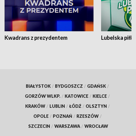
Kwadrans z prezydentem
Lubelska piłk
BIAŁYSTOK
/
BYDGOSZCZ
/
GDAŃSK
/
GORZÓW WLKP.
/
KATOWICE
/
KIELCE
/
KRAKÓW
/
LUBLIN
/
ŁÓDŹ
/
OLSZTYN
/
OPOLE
/
POZNAŃ
/
RZESZÓW
/
SZCZECIN
/
WARSZAWA
/
WROCŁAW