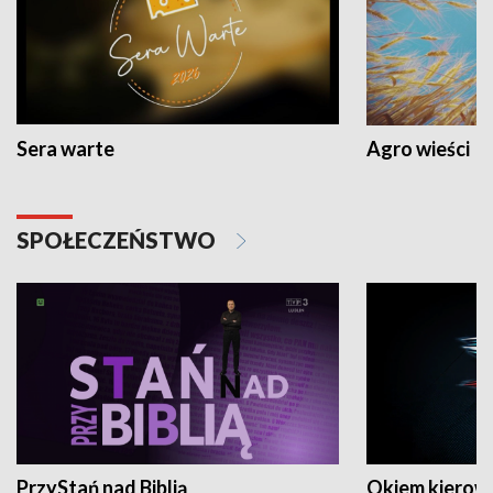
Sera warte
Agro wieści
SPOŁECZEŃSTWO
PrzyStań nad Biblią
Okiem kierow