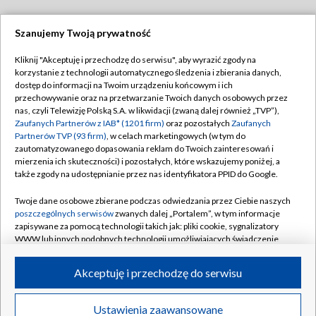
Szanujemy Twoją prywatność
Dołącz do nas:
Kliknij "Akceptuję i przechodzę do serwisu", aby wyrazić zgody na
korzystanie z technologii automatycznego śledzenia i zbierania danych,
TVP
dostęp do informacji na Twoim urządzeniu końcowym i ich
Abonament TVP
przechowywanie oraz na przetwarzanie Twoich danych osobowych przez
Regulamin TVP
nas, czyli Telewizję Polską S.A. w likwidacji (zwaną dalej również „TVP”),
Emisja w TVP
Polityka prywatności
Zaufanych Partnerów z IAB* (1201 firm)
oraz pozostałych
Zaufanych
Partnerów TVP (93 firm)
, w celach marketingowych (w tym do
Centrum informacji TVP
Moje zgody
zautomatyzowanego dopasowania reklam do Twoich zainteresowań i
mierzenia ich skuteczności) i pozostałych, które wskazujemy poniżej, a
Naziemna Telewizja Cyfrowa
Pomoc
także zgody na udostępnianie przez nas identyfikatora PPID do Google.
Sklep TVP
Biuro reklamy
Twoje dane osobowe zbierane podczas odwiedzania przez Ciebie naszych
Rada Programowa
Kontakt
poszczególnych serwisów
zwanych dalej „Portalem”, w tym informacje
zapisywane za pomocą technologii takich jak: pliki cookie, sygnalizatory
System NOS
WWW lub innych podobnych technologii umożliwiających świadczenie
dopasowanych i bezpiecznych usług, personalizację treści oraz reklam,
Informacje o nadawcy
Kanały
udostępnianie funkcji mediów społecznościowych oraz analizowanie
Akceptuję i przechodzę do serwisu
ruchu w Internecie.
Program dla prasy
©2026 Telewizja Polska S.A. w likwidacji
Biuro Reklamy
Twoje dane osobowe zbierane podczas odwiedzania przez Ciebie
Ustawienia zaawansowane