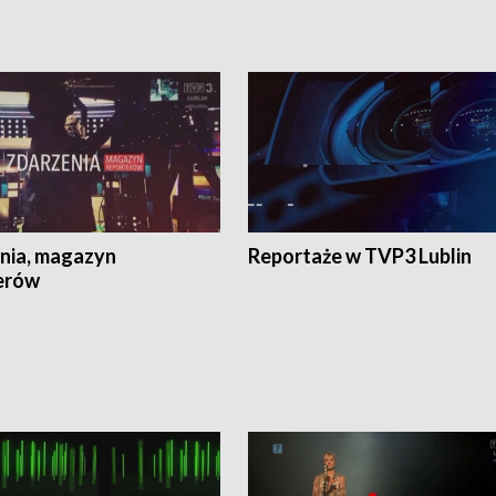
nia, magazyn
Reportaże w TVP3 Lublin
erów