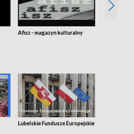
Afisz - magazyn kulturalny
Zobacz, co s
Lubelskie Fundusze Europejskie