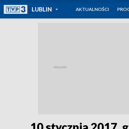
POWRÓT DO
LUBLIN
AKTUALNOŚCI
PRO
TVP REGIONY
10 stycznia 2017, g