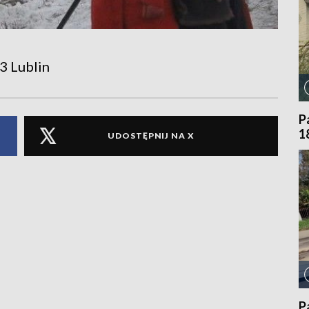
3 Lublin
P
1
UDOSTĘPNIJ NA X
P