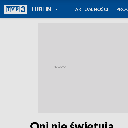
POWRÓT DO
LUBLIN
AKTUALNOŚCI
PRO
TVP REGIONY
Oni nie świętują