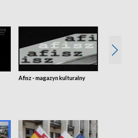
Afisz - magazyn kulturalny
Zobacz, co s