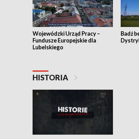
Wojewódzki Urząd Pracy –
Badź b
Fundusze Europejskie dla
Dystry
Lubelskiego
HISTORIA