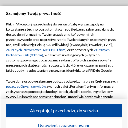
Szanujemy Twoją prywatność
Dołącz do nas:
Kliknij "Akceptuję i przechodzę do serwisu", aby wyrazić zgody na
korzystanie z technologii automatycznego śledzenia i zbierania danych,
TVP
dostęp do informacji na Twoim urządzeniu końcowym i ich
Abonament TVP
przechowywanie oraz na przetwarzanie Twoich danych osobowych przez
Regulamin TVP
nas, czyli Telewizję Polską S.A. w likwidacji (zwaną dalej również „TVP”),
Emisja w TVP
Polityka prywatności
Zaufanych Partnerów z IAB* (1201 firm)
oraz pozostałych
Zaufanych
Partnerów TVP (93 firm)
, w celach marketingowych (w tym do
Centrum informacji TVP
Moje zgody
zautomatyzowanego dopasowania reklam do Twoich zainteresowań i
mierzenia ich skuteczności) i pozostałych, które wskazujemy poniżej, a
Naziemna Telewizja Cyfrowa
Pomoc
także zgody na udostępnianie przez nas identyfikatora PPID do Google.
Sklep TVP
Biuro reklamy
Twoje dane osobowe zbierane podczas odwiedzania przez Ciebie naszych
Rada Programowa
Kontakt
poszczególnych serwisów
zwanych dalej „Portalem”, w tym informacje
zapisywane za pomocą technologii takich jak: pliki cookie, sygnalizatory
System NOS
WWW lub innych podobnych technologii umożliwiających świadczenie
dopasowanych i bezpiecznych usług, personalizację treści oraz reklam,
Informacje o nadawcy
Kanały
udostępnianie funkcji mediów społecznościowych oraz analizowanie
Akceptuję i przechodzę do serwisu
ruchu w Internecie.
Program dla prasy
©2026 Telewizja Polska S.A. w likwidacji
Biuro Reklamy
Twoje dane osobowe zbierane podczas odwiedzania przez Ciebie
Ustawienia zaawansowane