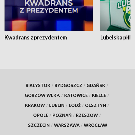
Kwadrans z prezydentem
Lubelska piłk
BIAŁYSTOK
/
BYDGOSZCZ
/
GDAŃSK
/
GORZÓW WLKP.
/
KATOWICE
/
KIELCE
/
KRAKÓW
/
LUBLIN
/
ŁÓDŹ
/
OLSZTYN
/
OPOLE
/
POZNAŃ
/
RZESZÓW
/
SZCZECIN
/
WARSZAWA
/
WROCŁAW