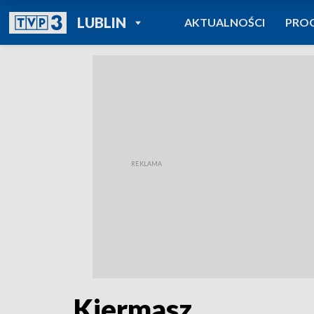
POWRÓT DO
LUBLIN
AKTUALNOŚCI
PRO
TVP REGIONY
Kiermasz