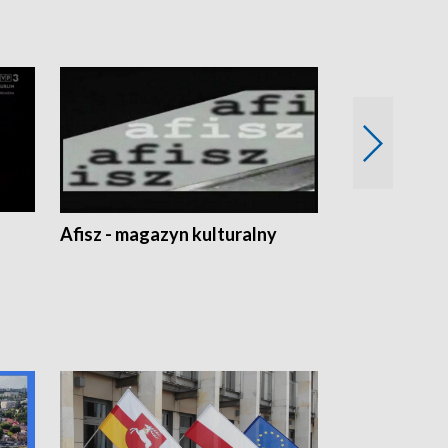
Afisz - magazyn kulturalny
Zobacz, co s