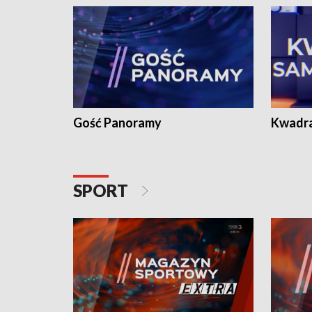
Gość Panoramy
Kwadr
SPORT