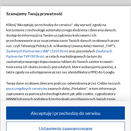
Szanujemy Twoją prywatność
Dołącz do nas:
Kliknij "Akceptuję i przechodzę do serwisu", aby wyrazić zgody na
korzystanie z technologii automatycznego śledzenia i zbierania danych,
TVP
dostęp do informacji na Twoim urządzeniu końcowym i ich
Abonament TVP
przechowywanie oraz na przetwarzanie Twoich danych osobowych przez
Regulamin TVP
nas, czyli Telewizję Polską S.A. w likwidacji (zwaną dalej również „TVP”),
Emisja w TVP
Polityka prywatności
Zaufanych Partnerów z IAB* (1201 firm)
oraz pozostałych
Zaufanych
Partnerów TVP (93 firm)
, w celach marketingowych (w tym do
Centrum informacji TVP
Moje zgody
zautomatyzowanego dopasowania reklam do Twoich zainteresowań i
mierzenia ich skuteczności) i pozostałych, które wskazujemy poniżej, a
Naziemna Telewizja Cyfrowa
Pomoc
także zgody na udostępnianie przez nas identyfikatora PPID do Google.
Sklep TVP
Biuro reklamy
Twoje dane osobowe zbierane podczas odwiedzania przez Ciebie naszych
Rada Programowa
Kontakt
poszczególnych serwisów
zwanych dalej „Portalem”, w tym informacje
zapisywane za pomocą technologii takich jak: pliki cookie, sygnalizatory
System NOS
WWW lub innych podobnych technologii umożliwiających świadczenie
dopasowanych i bezpiecznych usług, personalizację treści oraz reklam,
Informacje o nadawcy
Kanały
udostępnianie funkcji mediów społecznościowych oraz analizowanie
Akceptuję i przechodzę do serwisu
ruchu w Internecie.
Program dla prasy
©2026 Telewizja Polska S.A. w likwidacji
Biuro Reklamy
Twoje dane osobowe zbierane podczas odwiedzania przez Ciebie
Ustawienia zaawansowane