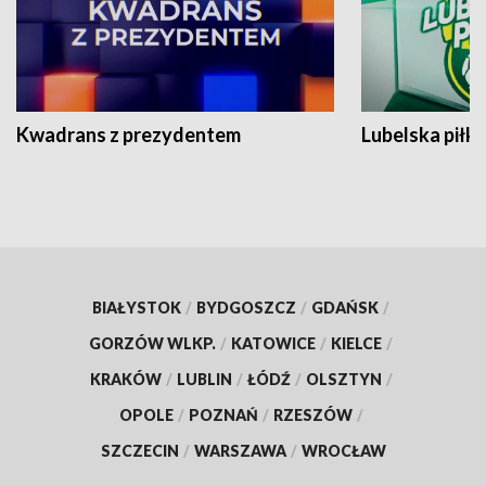
Kwadrans z prezydentem
Lubelska piłk
BIAŁYSTOK
/
BYDGOSZCZ
/
GDAŃSK
/
GORZÓW WLKP.
/
KATOWICE
/
KIELCE
/
KRAKÓW
/
LUBLIN
/
ŁÓDŹ
/
OLSZTYN
/
OPOLE
/
POZNAŃ
/
RZESZÓW
/
SZCZECIN
/
WARSZAWA
/
WROCŁAW