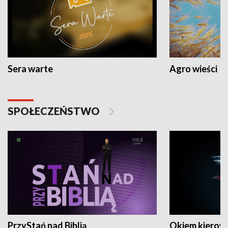
Sera warte
Agro wieści
SPOŁECZEŃSTWO
PrzyStań nad Biblią
Okiem kierow