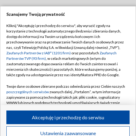
Szanujemy Twoją prywatność
Dołącz do nas:
Kliknij "Akceptuję i przechodzę do serwisu", aby wyrazić zgody na
korzystanie z technologii automatycznego śledzenia i zbierania danych,
TVP
dostęp do informacji na Twoim urządzeniu końcowym i ich
Abonament TVP
przechowywanie oraz na przetwarzanie Twoich danych osobowych przez
Regulamin TVP
nas, czyli Telewizję Polską S.A. w likwidacji (zwaną dalej również „TVP”),
Emisja w TVP
Polityka prywatności
Zaufanych Partnerów z IAB* (1201 firm)
oraz pozostałych
Zaufanych
Partnerów TVP (93 firm)
, w celach marketingowych (w tym do
Centrum informacji TVP
Moje zgody
zautomatyzowanego dopasowania reklam do Twoich zainteresowań i
mierzenia ich skuteczności) i pozostałych, które wskazujemy poniżej, a
Naziemna Telewizja Cyfrowa
Pomoc
także zgody na udostępnianie przez nas identyfikatora PPID do Google.
Sklep TVP
Biuro reklamy
Twoje dane osobowe zbierane podczas odwiedzania przez Ciebie naszych
Rada Programowa
Kontakt
poszczególnych serwisów
zwanych dalej „Portalem”, w tym informacje
zapisywane za pomocą technologii takich jak: pliki cookie, sygnalizatory
System NOS
WWW lub innych podobnych technologii umożliwiających świadczenie
dopasowanych i bezpiecznych usług, personalizację treści oraz reklam,
Informacje o nadawcy
Kanały
udostępnianie funkcji mediów społecznościowych oraz analizowanie
Akceptuję i przechodzę do serwisu
ruchu w Internecie.
Program dla prasy
©2026 Telewizja Polska S.A. w likwidacji
Biuro Reklamy
Twoje dane osobowe zbierane podczas odwiedzania przez Ciebie
Ustawienia zaawansowane