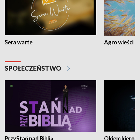
Sera warte
Agro wieści
SPOŁECZEŃSTWO
PrzyStań nad Biblią
Okiem kierow