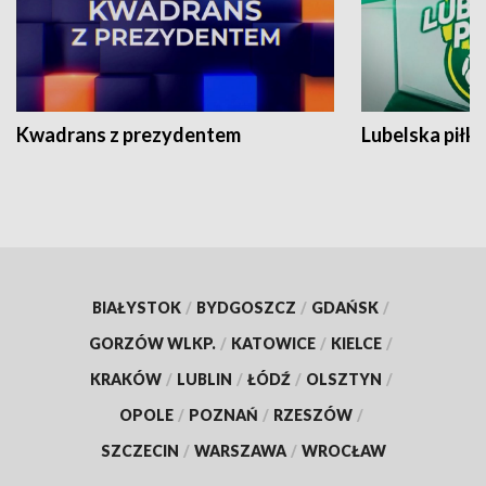
Kwadrans z prezydentem
Lubelska piłk
BIAŁYSTOK
/
BYDGOSZCZ
/
GDAŃSK
/
GORZÓW WLKP.
/
KATOWICE
/
KIELCE
/
KRAKÓW
/
LUBLIN
/
ŁÓDŹ
/
OLSZTYN
/
OPOLE
/
POZNAŃ
/
RZESZÓW
/
SZCZECIN
/
WARSZAWA
/
WROCŁAW