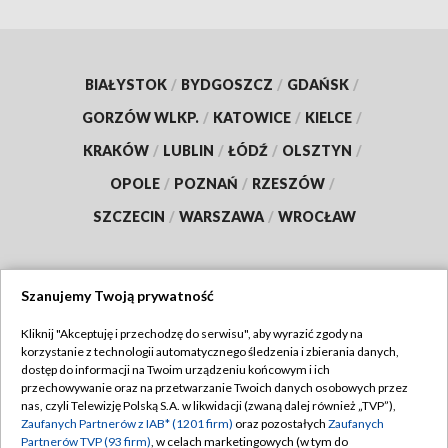
BIAŁYSTOK
/
BYDGOSZCZ
/
GDAŃSK
/
GORZÓW WLKP.
/
KATOWICE
/
KIELCE
/
KRAKÓW
/
LUBLIN
/
ŁÓDŹ
/
OLSZTYN
/
OPOLE
/
POZNAŃ
/
RZESZÓW
/
SZCZECIN
/
WARSZAWA
/
WROCŁAW
Szanujemy Twoją prywatność
Dołącz do nas:
Kliknij "Akceptuję i przechodzę do serwisu", aby wyrazić zgody na
korzystanie z technologii automatycznego śledzenia i zbierania danych,
TVP
dostęp do informacji na Twoim urządzeniu końcowym i ich
Abonament TVP
przechowywanie oraz na przetwarzanie Twoich danych osobowych przez
Regulamin TVP
nas, czyli Telewizję Polską S.A. w likwidacji (zwaną dalej również „TVP”),
Emisja w TVP
Polityka prywatności
Zaufanych Partnerów z IAB* (1201 firm)
oraz pozostałych
Zaufanych
Partnerów TVP (93 firm)
, w celach marketingowych (w tym do