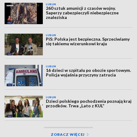
LUBLIN
260 sztuk amunicji z czasów wojny.
Saperzy zabezpieczyli niebezpieczne
znaleziska
LUBLIN
PiS: Polska jest bezpieczna. Sprzeciwiamy
się takiemu wizerunkowi kraju
LUBLIN
16 dzieci w szpitalu po obozie sportowym.
Policja wyjaśnia przyczyny zatrucia
LUBLIN
Dzieci polskiego pochodzenia poznają kraj
przodków. Trwa „Lato z KUL”
ZOBACZ WIĘCEJ