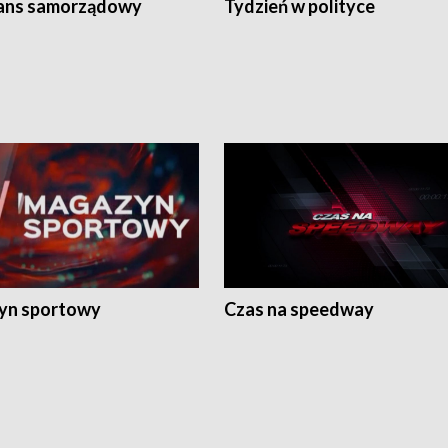
ans samorządowy
Tydzień w polityce
yn sportowy
Czas na speedway