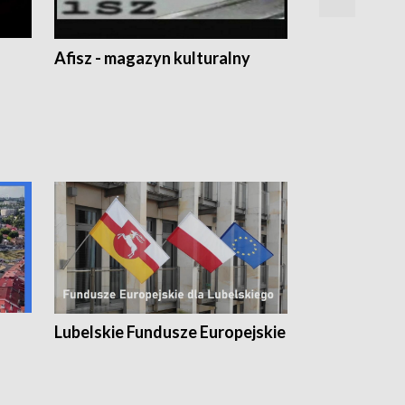
Afisz - magazyn kulturalny
Zobacz, co s
Lubelskie Fundusze Europejskie