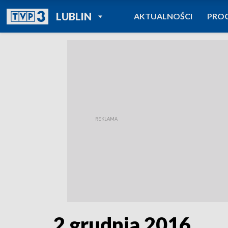
POWRÓT DO
LUBLIN
AKTUALNOŚCI
PRO
TVP REGIONY
2 grudnia 2016