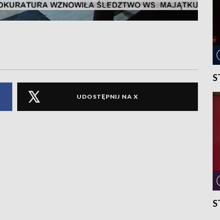
S
UDOSTĘPNIJ NA X
S