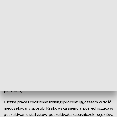
Filmowa przygoda
Z chełmskiej maty zapaśniczej trafią na plan
filmowy w stolicy Indii. Może nawet na czerwony
dywan. Bollywoodzka produkcja, w której
występują chełmskie zapaśniczki z klubu Cement-
Gryf będzie już niedługo miała swoją światową
premierę.
Ciężka praca i codzienne treningi procentują, czasem w dość
nieoczekiwany sposób. Krakowska agencja, pośrednicząca w
poszukiwaniu statystów, poszukiwała zapaśniczek i sędziów,