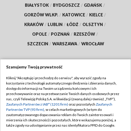
BIAŁYSTOK
/
BYDGOSZCZ
/
GDAŃSK
/
GORZÓW WLKP.
/
KATOWICE
/
KIELCE
/
KRAKÓW
/
LUBLIN
/
ŁÓDŹ
/
OLSZTYN
/
OPOLE
/
POZNAŃ
/
RZESZÓW
/
SZCZECIN
/
WARSZAWA
/
WROCŁAW
Szanujemy Twoją prywatność
Dołącz do nas:
Kliknij "Akceptuję i przechodzę do serwisu", aby wyrazić zgody na
korzystanie z technologii automatycznego śledzenia i zbierania danych,
TVP
dostęp do informacji na Twoim urządzeniu końcowym i ich
Abonament TVP
przechowywanie oraz na przetwarzanie Twoich danych osobowych przez
Regulamin TVP
nas, czyli Telewizję Polską S.A. w likwidacji (zwaną dalej również „TVP”),
Emisja w TVP
Polityka prywatności
Zaufanych Partnerów z IAB* (1201 firm)
oraz pozostałych
Zaufanych
Partnerów TVP (93 firm)
, w celach marketingowych (w tym do
Centrum informacji TVP
Moje zgody
zautomatyzowanego dopasowania reklam do Twoich zainteresowań i
mierzenia ich skuteczności) i pozostałych, które wskazujemy poniżej, a
Naziemna Telewizja Cyfrowa
Pomoc
także zgody na udostępnianie przez nas identyfikatora PPID do Google.