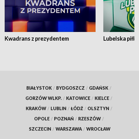
Kwadrans z prezydentem
Lubelska piłk
BIAŁYSTOK
/
BYDGOSZCZ
/
GDAŃSK
/
GORZÓW WLKP.
/
KATOWICE
/
KIELCE
/
KRAKÓW
/
LUBLIN
/
ŁÓDŹ
/
OLSZTYN
/
OPOLE
/
POZNAŃ
/
RZESZÓW
/
SZCZECIN
/
WARSZAWA
/
WROCŁAW