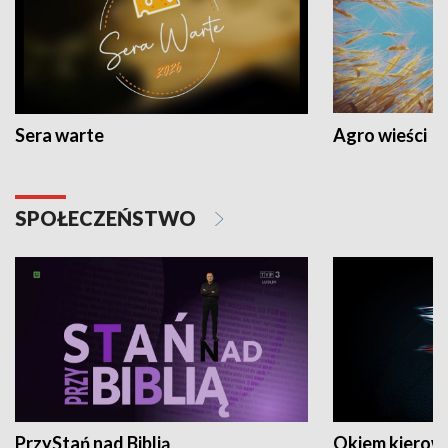
Sera warte
Agro wieści
SPOŁECZEŃSTWO
PrzyStań nad Biblią
Okiem kierow