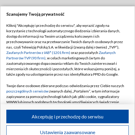
Szanujemy Twoją prywatność
Dołącz do nas:
Kliknij "Akceptuję i przechodzę do serwisu", aby wyrazić zgody na
korzystanie z technologii automatycznego śledzenia i zbierania danych,
TVP
dostęp do informacji na Twoim urządzeniu końcowym i ich
Abonament TVP
przechowywanie oraz na przetwarzanie Twoich danych osobowych przez
Regulamin TVP
nas, czyli Telewizję Polską S.A. w likwidacji (zwaną dalej również „TVP”),
Emisja w TVP
Polityka prywatności
Zaufanych Partnerów z IAB* (1201 firm)
oraz pozostałych
Zaufanych
Partnerów TVP (93 firm)
, w celach marketingowych (w tym do
Centrum informacji TVP
Moje zgody
zautomatyzowanego dopasowania reklam do Twoich zainteresowań i
mierzenia ich skuteczności) i pozostałych, które wskazujemy poniżej, a
Naziemna Telewizja Cyfrowa
Pomoc
także zgody na udostępnianie przez nas identyfikatora PPID do Google.
Sklep TVP
Biuro reklamy
Twoje dane osobowe zbierane podczas odwiedzania przez Ciebie naszych
Rada Programowa
Kontakt
poszczególnych serwisów
zwanych dalej „Portalem”, w tym informacje
zapisywane za pomocą technologii takich jak: pliki cookie, sygnalizatory
System NOS
WWW lub innych podobnych technologii umożliwiających świadczenie
dopasowanych i bezpiecznych usług, personalizację treści oraz reklam,
Informacje o nadawcy
Kanały
udostępnianie funkcji mediów społecznościowych oraz analizowanie
Akceptuję i przechodzę do serwisu
ruchu w Internecie.
Program dla prasy
©2026 Telewizja Polska S.A. w likwidacji
Biuro Reklamy
Twoje dane osobowe zbierane podczas odwiedzania przez Ciebie
Ustawienia zaawansowane