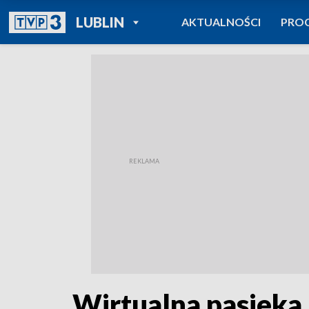
POWRÓT DO
LUBLIN
AKTUALNOŚCI
PRO
TVP REGIONY
Wirtualna pasieka