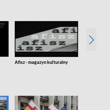
Afisz - magazyn kulturalny
Zobacz, co s