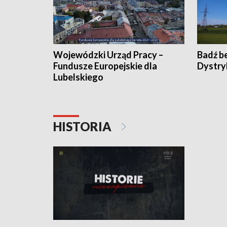
Wojewódzki Urząd Pracy –
Badź b
Fundusze Europejskie dla
Dystry
Lubelskiego
HISTORIA