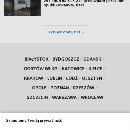
257 km/h na S17. 31-latek wpadł przez film
opublikowany w sieci
ZOBACZ WIĘCEJ
BIAŁYSTOK
/
BYDGOSZCZ
/
GDAŃSK
/
GORZÓW WLKP.
/
KATOWICE
/
KIELCE
/
KRAKÓW
/
LUBLIN
/
ŁÓDŹ
/
OLSZTYN
/
OPOLE
/
POZNAŃ
/
RZESZÓW
/
SZCZECIN
/
WARSZAWA
/
WROCŁAW
Szanujemy Twoją prywatność
Dołącz do nas: