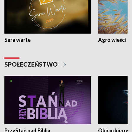
Sera warte
Agro wieści
SPOŁECZEŃSTWO
PrzyStań nad Biblią
Okiem kierow