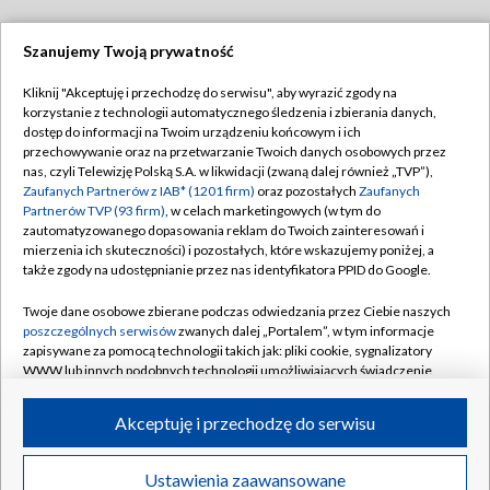
Szanujemy Twoją prywatność
Dołącz do nas:
Kliknij "Akceptuję i przechodzę do serwisu", aby wyrazić zgody na
korzystanie z technologii automatycznego śledzenia i zbierania danych,
TVP
dostęp do informacji na Twoim urządzeniu końcowym i ich
Abonament TVP
przechowywanie oraz na przetwarzanie Twoich danych osobowych przez
Regulamin TVP
nas, czyli Telewizję Polską S.A. w likwidacji (zwaną dalej również „TVP”),
Emisja w TVP
Polityka prywatności
Zaufanych Partnerów z IAB* (1201 firm)
oraz pozostałych
Zaufanych
Partnerów TVP (93 firm)
, w celach marketingowych (w tym do
Centrum informacji TVP
Moje zgody
zautomatyzowanego dopasowania reklam do Twoich zainteresowań i
mierzenia ich skuteczności) i pozostałych, które wskazujemy poniżej, a
Naziemna Telewizja Cyfrowa
Pomoc
także zgody na udostępnianie przez nas identyfikatora PPID do Google.
Sklep TVP
Biuro reklamy
Twoje dane osobowe zbierane podczas odwiedzania przez Ciebie naszych
Rada Programowa
Kontakt
poszczególnych serwisów
zwanych dalej „Portalem”, w tym informacje
zapisywane za pomocą technologii takich jak: pliki cookie, sygnalizatory
System NOS
WWW lub innych podobnych technologii umożliwiających świadczenie
dopasowanych i bezpiecznych usług, personalizację treści oraz reklam,
Informacje o nadawcy
Kanały
udostępnianie funkcji mediów społecznościowych oraz analizowanie
Akceptuję i przechodzę do serwisu
ruchu w Internecie.
Program dla prasy
©2026 Telewizja Polska S.A. w likwidacji
Biuro Reklamy
Twoje dane osobowe zbierane podczas odwiedzania przez Ciebie
Ustawienia zaawansowane