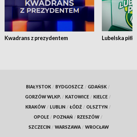
Kwadrans z prezydentem
Lubelska piłk
BIAŁYSTOK
/
BYDGOSZCZ
/
GDAŃSK
/
GORZÓW WLKP.
/
KATOWICE
/
KIELCE
/
KRAKÓW
/
LUBLIN
/
ŁÓDŹ
/
OLSZTYN
/
OPOLE
/
POZNAŃ
/
RZESZÓW
/
SZCZECIN
/
WARSZAWA
/
WROCŁAW