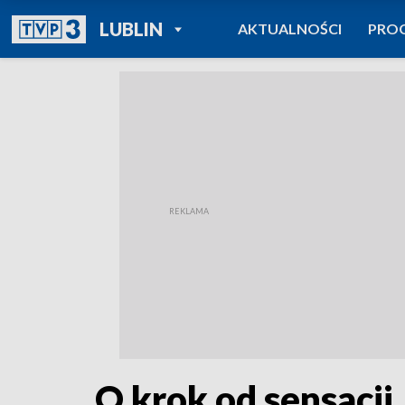
POWRÓT DO
LUBLIN
AKTUALNOŚCI
PRO
TVP REGIONY
O krok od sensacji