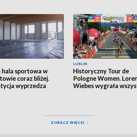
LUBLIN
hala sportowa w
Historyczny Tour de
towie coraz bliżej.
Pologne Women. Lore
tycja wyprzedza
Wiebes wygrała wszys
onogram
etapy
ZOBACZ WIĘCEJ