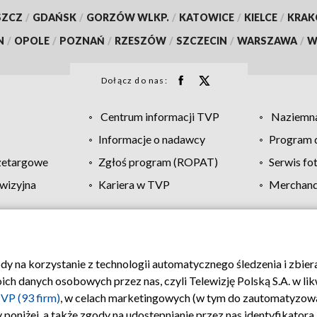
SZCZ
/
GDAŃSK
/
GORZÓW WLKP.
/
KATOWICE
/
KIELCE
/
KRA
N
/
OPOLE
/
POZNAŃ
/
RZESZÓW
/
SZCZECIN
/
WARSZAWA
/
W
Dołącz do nas:
Centrum informacji TVP
Naziemna
Informacje o nadawcy
Program d
zetargowe
Zgłoś program (ROPAT)
Serwis fo
wizyjna
Kariera w TVP
Merchandi
Polityka prywatności
Moje zgody
Pomoc
Biuro re
ody na korzystanie z technologii automatycznego śledzenia i zbie
 danych osobowych przez nas, czyli Telewizję Polską S.A. w likw
VP (93 firm)
, w celach marketingowych (w tym do zautomatyzow
 poniżej, a także zgody na udostępnianie przez nas identyfikator