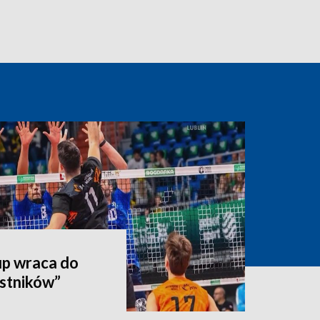
p wraca do
estników”