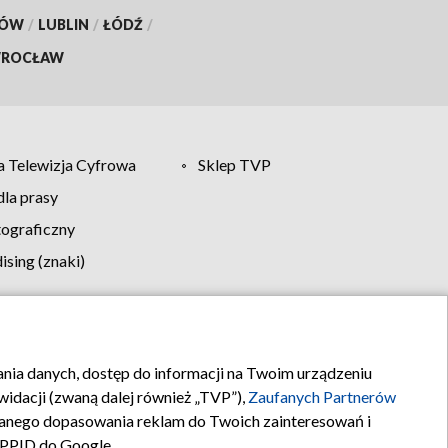
KÓW
/
LUBLIN
/
ŁÓDŹ
/
ROCŁAW
 Telewizja Cyfrowa
Sklep TVP
la prasy
tograficzny
sing (znaki)
klamy
Kontakt
rania danych, dostęp do informacji na Twoim urządzeniu
idacji (zwaną dalej również „TVP”),
Zaufanych Partnerów
anego dopasowania reklam do Twoich zainteresowań i
a PPID do Google.