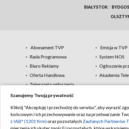
BIAŁYSTOK
/
BYDGO
OLSZTY
Abonament TVP
Emisja w TVP
Rada Programowa
System NOS
Biuro Reklamy
Ogłoszenie pr
Oferta Handlowa
Akademia Tele
Telegazeta ogłoszenia
Szanujemy Twoją prywatność
Regulamin TVP
Kliknij "Akceptuję i przechodzę do serwisu", aby wyrazić zg
końcowym i ich przechowywanie oraz na przetwarzanie Twoich
z IAB* (1201 firm)
oraz pozostałych
Zaufanych Partnerów T
mierzenia ich skuteczności) i pozostałych, które wskazujemy