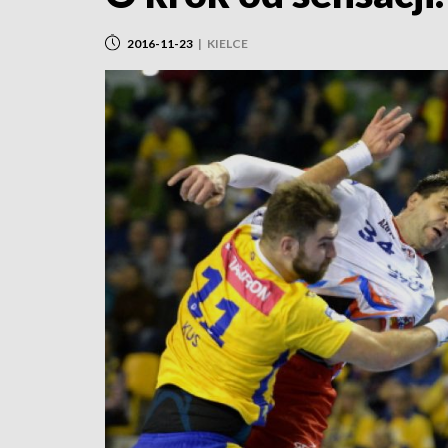
2016-11-23
|
KIELCE