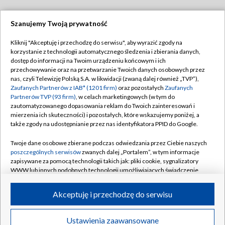
Szanujemy Twoją prywatność
Dołącz do nas:
Kliknij "Akceptuję i przechodzę do serwisu", aby wyrazić zgody na
korzystanie z technologii automatycznego śledzenia i zbierania danych,
TVP
dostęp do informacji na Twoim urządzeniu końcowym i ich
Abonament TVP
przechowywanie oraz na przetwarzanie Twoich danych osobowych przez
Regulamin TVP
nas, czyli Telewizję Polską S.A. w likwidacji (zwaną dalej również „TVP”),
Emisja w TVP
Polityka prywatności
Zaufanych Partnerów z IAB* (1201 firm)
oraz pozostałych
Zaufanych
Partnerów TVP (93 firm)
, w celach marketingowych (w tym do
Centrum informacji TVP
Moje zgody
zautomatyzowanego dopasowania reklam do Twoich zainteresowań i
mierzenia ich skuteczności) i pozostałych, które wskazujemy poniżej, a
Naziemna Telewizja Cyfrowa
Pomoc
także zgody na udostępnianie przez nas identyfikatora PPID do Google.
Sklep TVP
Biuro reklamy
Twoje dane osobowe zbierane podczas odwiedzania przez Ciebie naszych
Rada Programowa
Kontakt
poszczególnych serwisów
zwanych dalej „Portalem”, w tym informacje
zapisywane za pomocą technologii takich jak: pliki cookie, sygnalizatory
System NOS
WWW lub innych podobnych technologii umożliwiających świadczenie
dopasowanych i bezpiecznych usług, personalizację treści oraz reklam,
Informacje o nadawcy
Kanały
udostępnianie funkcji mediów społecznościowych oraz analizowanie
Akceptuję i przechodzę do serwisu
ruchu w Internecie.
Program dla prasy
©2026 Telewizja Polska S.A. w likwidacji
Biuro Reklamy
Twoje dane osobowe zbierane podczas odwiedzania przez Ciebie
Ustawienia zaawansowane