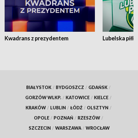
Kwadrans z prezydentem
Lubelska piłk
BIAŁYSTOK
/
BYDGOSZCZ
/
GDAŃSK
/
GORZÓW WLKP.
/
KATOWICE
/
KIELCE
/
KRAKÓW
/
LUBLIN
/
ŁÓDŹ
/
OLSZTYN
/
OPOLE
/
POZNAŃ
/
RZESZÓW
/
SZCZECIN
/
WARSZAWA
/
WROCŁAW