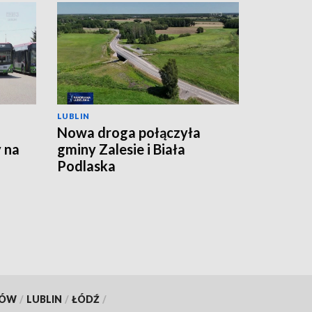
LUBLIN
Nowa droga połączyła
 na
gminy Zalesie i Biała
Podlaska
KÓW
/
LUBLIN
/
ŁÓDŹ
/