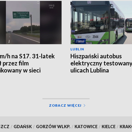
LUBLIN
m/h na S17. 31-latek
Hiszpański autobus
 przez film
elektryczny testowany
ikowany w sieci
ulicach Lublina
ZOBACZ WIĘCEJ
SZCZ
/
GDAŃSK
/
GORZÓW WLKP.
/
KATOWICE
/
KIELCE
/
KRA