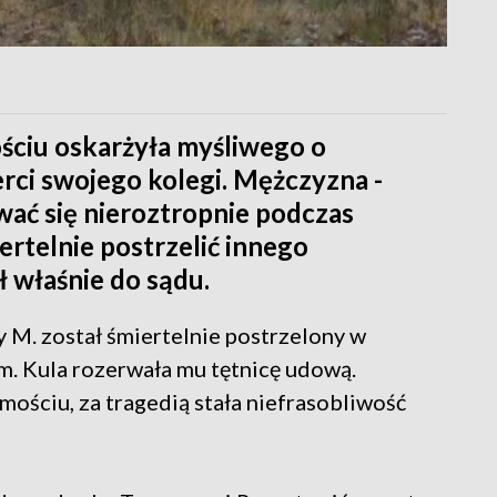
ciu oskarżyła myśliwego o
ci swojego kolegi. Mężczyzna -
wać się nieroztropnie podczas
ertelnie postrzelić innego
ł właśnie do sądu.
y M. został śmiertelnie postrzelony w
 Kula rozerwała mu tętnicę udową.
ściu, za tragedią stała niefrasobliwość