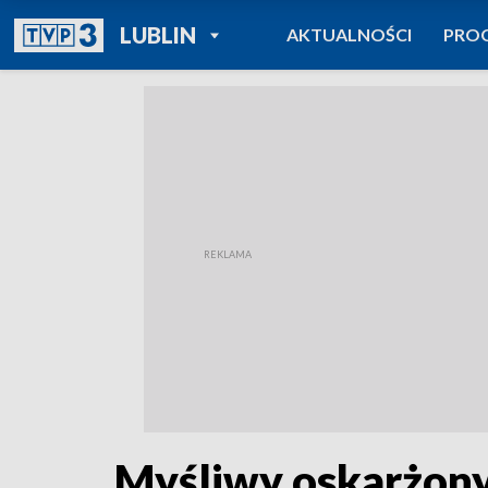
POWRÓT DO
LUBLIN
AKTUALNOŚCI
PRO
TVP REGIONY
Myśliwy oskarżony