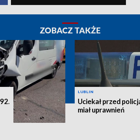
ZOBACZ TAKŻE
LUBLIN
 92.
Uciekał przed policją
miał uprawnień