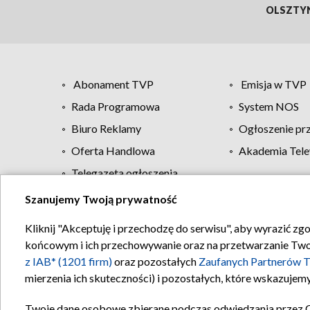
OLSZTY
Abonament TVP
Emisja w TVP
Rada Programowa
System NOS
Biuro Reklamy
Ogłoszenie pr
Oferta Handlowa
Akademia Tele
Telegazeta ogłoszenia
Szanujemy Twoją prywatność
Regulamin TVP
Kliknij "Akceptuję i przechodzę do serwisu", aby wyrazić zg
końcowym i ich przechowywanie oraz na przetwarzanie Twoich
z IAB* (1201 firm)
oraz pozostałych
Zaufanych Partnerów T
mierzenia ich skuteczności) i pozostałych, które wskazujemy
Twoje dane osobowe zbierane podczas odwiedzania przez 