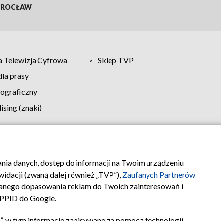
ROCŁAW
 Telewizja Cyfrowa
Sklep TVP
la prasy
tograficzny
sing (znaki)
klamy
Kontakt
rania danych, dostęp do informacji na Twoim urządzeniu
idacji (zwaną dalej również „TVP”),
Zaufanych Partnerów
anego dopasowania reklam do Twoich zainteresowań i
a PPID do Google.
”, w tym informacje zapisywane za pomocą technologii