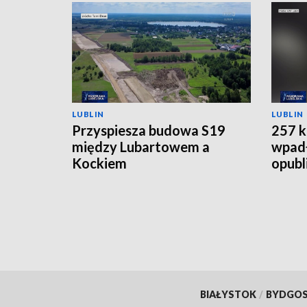
LUBLIN
LUBLIN
Przyspiesza budowa S19
257 k
między Lubartowem a
wpadł
Kockiem
opubl
BIAŁYSTOK
/
BYDGO