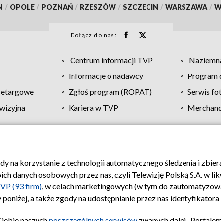
N
/
OPOLE
/
POZNAŃ
/
RZESZÓW
/
SZCZECIN
/
WARSZAWA
/
W
Dołącz do nas:
Centrum informacji TVP
Naziemna
Informacje o nadawcy
Program d
zetargowe
Zgłoś program (ROPAT)
Serwis fo
wizyjna
Kariera w TVP
Merchandi
Polityka prywatności
Moje zgody
Pomoc
Biuro re
ody na korzystanie z technologii automatycznego śledzenia i zbie
 danych osobowych przez nas, czyli Telewizję Polską S.A. w likw
VP (93 firm)
, w celach marketingowych (w tym do zautomatyzow
 poniżej, a także zgody na udostępnianie przez nas identyfikator
Ciebie naszych
poszczególnych serwisów
zwanych dalej „Portalem