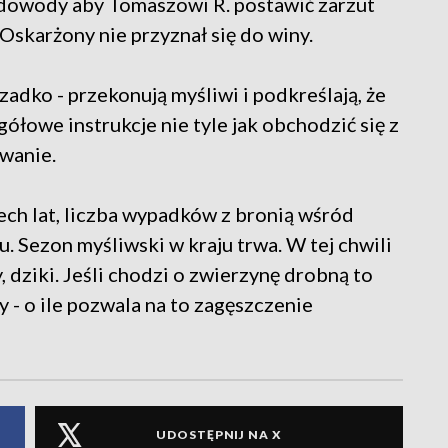
e dowody aby Tomaszowi R. postawić zarzut
skarżony nie przyznał się do winy.
zadko - przekonują myśliwi i podkreślają, że
ółowe instrukcje nie tyle jak obchodzić się z
owanie.
zech lat, liczba wypadków z bronią wśród
. Sezon myśliwski w kraju trwa. W tej chwili
, dziki. Jeśli chodzi o zwierzynę drobną to
 - o ile pozwala na to zagęszczenie
UDOSTĘPNIJ NA X