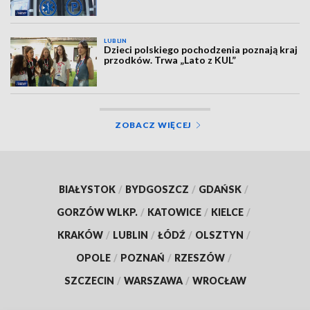
LUBLIN
Dzieci polskiego pochodzenia poznają kraj
przodków. Trwa „Lato z KUL”
ZOBACZ WIĘCEJ
BIAŁYSTOK
/
BYDGOSZCZ
/
GDAŃSK
/
GORZÓW WLKP.
/
KATOWICE
/
KIELCE
/
KRAKÓW
/
LUBLIN
/
ŁÓDŹ
/
OLSZTYN
/
OPOLE
/
POZNAŃ
/
RZESZÓW
/
SZCZECIN
/
WARSZAWA
/
WROCŁAW