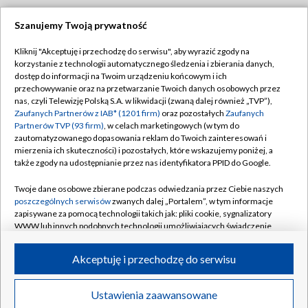
Szanujemy Twoją prywatność
Dołącz do nas:
Kliknij "Akceptuję i przechodzę do serwisu", aby wyrazić zgody na
korzystanie z technologii automatycznego śledzenia i zbierania danych,
TVP
dostęp do informacji na Twoim urządzeniu końcowym i ich
Abonament TVP
przechowywanie oraz na przetwarzanie Twoich danych osobowych przez
Regulamin TVP
nas, czyli Telewizję Polską S.A. w likwidacji (zwaną dalej również „TVP”),
Emisja w TVP
Polityka prywatności
Zaufanych Partnerów z IAB* (1201 firm)
oraz pozostałych
Zaufanych
Partnerów TVP (93 firm)
, w celach marketingowych (w tym do
Centrum informacji TVP
Moje zgody
zautomatyzowanego dopasowania reklam do Twoich zainteresowań i
mierzenia ich skuteczności) i pozostałych, które wskazujemy poniżej, a
Naziemna Telewizja Cyfrowa
Pomoc
także zgody na udostępnianie przez nas identyfikatora PPID do Google.
Sklep TVP
Biuro reklamy
Twoje dane osobowe zbierane podczas odwiedzania przez Ciebie naszych
Rada Programowa
Kontakt
poszczególnych serwisów
zwanych dalej „Portalem”, w tym informacje
zapisywane za pomocą technologii takich jak: pliki cookie, sygnalizatory
System NOS
WWW lub innych podobnych technologii umożliwiających świadczenie
dopasowanych i bezpiecznych usług, personalizację treści oraz reklam,
Informacje o nadawcy
Kanały
udostępnianie funkcji mediów społecznościowych oraz analizowanie
Akceptuję i przechodzę do serwisu
ruchu w Internecie.
Program dla prasy
©2026 Telewizja Polska S.A. w likwidacji
Biuro Reklamy
Twoje dane osobowe zbierane podczas odwiedzania przez Ciebie
Ustawienia zaawansowane
poszczególnych serwisów
na Portalu, takie jak adresy IP, identyfikatory