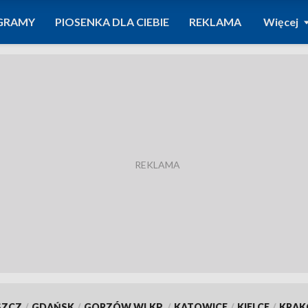
GRAMY
PIOSENKA DLA CIEBIE
REKLAMA
Więcej
SZCZ
/
GDAŃSK
/
GORZÓW WLKP.
/
KATOWICE
/
KIELCE
/
KRA