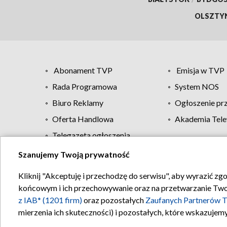
OLSZTY
Abonament TVP
Emisja w TVP
Rada Programowa
System NOS
Biuro Reklamy
Ogłoszenie pr
Oferta Handlowa
Akademia Tele
Telegazeta ogłoszenia
Szanujemy Twoją prywatność
Regulamin TVP
Kliknij "Akceptuję i przechodzę do serwisu", aby wyrazić zg
końcowym i ich przechowywanie oraz na przetwarzanie Twoich
z IAB* (1201 firm)
oraz pozostałych
Zaufanych Partnerów T
mierzenia ich skuteczności) i pozostałych, które wskazujemy