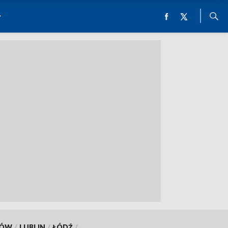
KÓW
/
LUBLIN
/
ŁÓDŹ
/