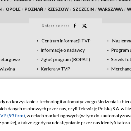
N
/
OPOLE
/
POZNAŃ
/
RZESZÓW
/
SZCZECIN
/
WARSZAWA
/
W
Dołącz do nas:
Centrum informacji TVP
Naziemna
Informacje o nadawcy
Program d
zetargowe
Zgłoś program (ROPAT)
Serwis fo
wizyjna
Kariera w TVP
Merchandi
Polityka prywatności
Moje zgody
Pomoc
Biuro re
ody na korzystanie z technologii automatycznego śledzenia i zbie
 danych osobowych przez nas, czyli Telewizję Polską S.A. w likw
VP (93 firm)
, w celach marketingowych (w tym do zautomatyzow
 poniżej, a także zgody na udostępnianie przez nas identyfikator