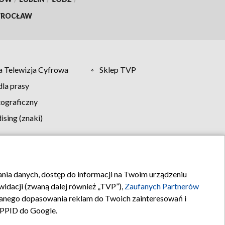
ROCŁAW
 Telewizja Cyfrowa
Sklep TVP
la prasy
tograficzny
sing (znaki)
klamy
Kontakt
rania danych, dostęp do informacji na Twoim urządzeniu
idacji (zwaną dalej również „TVP”),
Zaufanych Partnerów
anego dopasowania reklam do Twoich zainteresowań i
a PPID do Google.