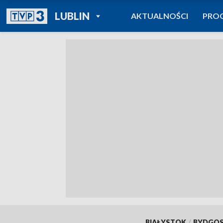
POWRÓT DO
LUBLIN
AKTUALNOŚCI
PRO
TVP REGIONY
BIAŁYSTOK
/
BYDGO