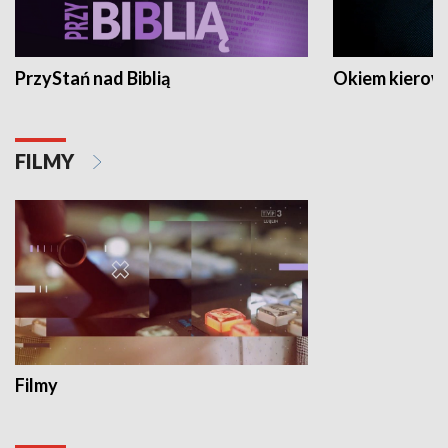
PrzyStań nad Biblią
Okiem kierow
FILMY
Filmy