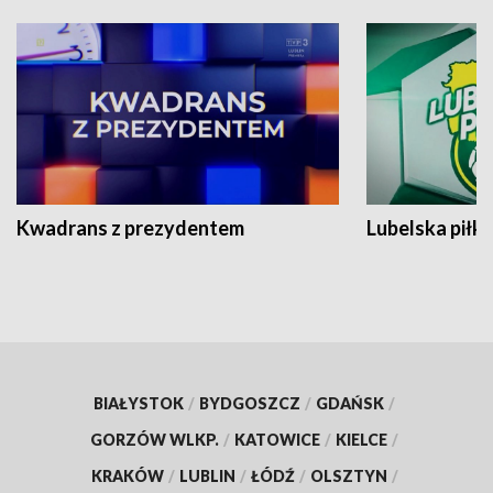
Kwadrans z prezydentem
Lubelska piłk
BIAŁYSTOK
/
BYDGOSZCZ
/
GDAŃSK
/
GORZÓW WLKP.
/
KATOWICE
/
KIELCE
/
KRAKÓW
/
LUBLIN
/
ŁÓDŹ
/
OLSZTYN
/