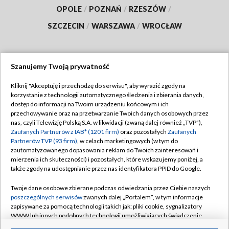
OPOLE
/
POZNAŃ
/
RZESZÓW
/
SZCZECIN
/
WARSZAWA
/
WROCŁAW
Szanujemy Twoją prywatność
Dołącz do nas:
Kliknij "Akceptuję i przechodzę do serwisu", aby wyrazić zgody na
korzystanie z technologii automatycznego śledzenia i zbierania danych,
TVP
dostęp do informacji na Twoim urządzeniu końcowym i ich
Abonament TVP
przechowywanie oraz na przetwarzanie Twoich danych osobowych przez
Regulamin TVP
nas, czyli Telewizję Polską S.A. w likwidacji (zwaną dalej również „TVP”),
Emisja w TVP
Polityka prywatności
Zaufanych Partnerów z IAB* (1201 firm)
oraz pozostałych
Zaufanych
Partnerów TVP (93 firm)
, w celach marketingowych (w tym do
Centrum informacji TVP
Moje zgody
zautomatyzowanego dopasowania reklam do Twoich zainteresowań i
mierzenia ich skuteczności) i pozostałych, które wskazujemy poniżej, a
Naziemna Telewizja Cyfrowa
Pomoc
także zgody na udostępnianie przez nas identyfikatora PPID do Google.
Sklep TVP
Biuro reklamy
Twoje dane osobowe zbierane podczas odwiedzania przez Ciebie naszych
Rada Programowa
Kontakt
poszczególnych serwisów
zwanych dalej „Portalem”, w tym informacje
zapisywane za pomocą technologii takich jak: pliki cookie, sygnalizatory
System NOS
WWW lub innych podobnych technologii umożliwiających świadczenie
dopasowanych i bezpiecznych usług, personalizację treści oraz reklam,
Informacje o nadawcy