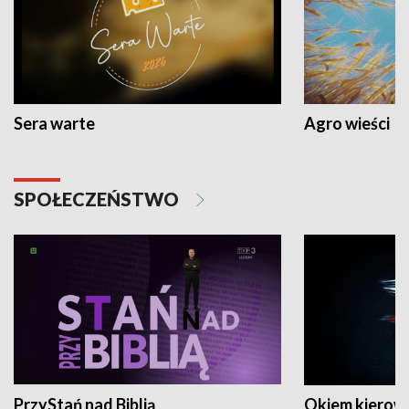
Sera warte
Agro wieści
SPOŁECZEŃSTWO
PrzyStań nad Biblią
Okiem kierow