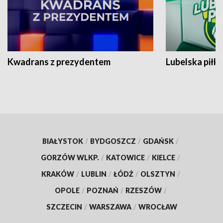
Kwadrans z prezydentem
Lubelska piłk
BIAŁYSTOK
/
BYDGOSZCZ
/
GDAŃSK
/
GORZÓW WLKP.
/
KATOWICE
/
KIELCE
/
KRAKÓW
/
LUBLIN
/
ŁÓDŹ
/
OLSZTYN
/
OPOLE
/
POZNAŃ
/
RZESZÓW
/
SZCZECIN
/
WARSZAWA
/
WROCŁAW