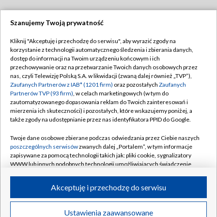
Szanujemy Twoją prywatność
Dołącz do nas:
Kliknij "Akceptuję i przechodzę do serwisu", aby wyrazić zgody na
korzystanie z technologii automatycznego śledzenia i zbierania danych,
TVP
dostęp do informacji na Twoim urządzeniu końcowym i ich
Abonament TVP
przechowywanie oraz na przetwarzanie Twoich danych osobowych przez
Regulamin TVP
nas, czyli Telewizję Polską S.A. w likwidacji (zwaną dalej również „TVP”),
Emisja w TVP
Polityka prywatności
Zaufanych Partnerów z IAB* (1201 firm)
oraz pozostałych
Zaufanych
Partnerów TVP (93 firm)
, w celach marketingowych (w tym do
Centrum informacji TVP
Moje zgody
zautomatyzowanego dopasowania reklam do Twoich zainteresowań i
mierzenia ich skuteczności) i pozostałych, które wskazujemy poniżej, a
Naziemna Telewizja Cyfrowa
Pomoc
także zgody na udostępnianie przez nas identyfikatora PPID do Google.
Sklep TVP
Biuro reklamy
Twoje dane osobowe zbierane podczas odwiedzania przez Ciebie naszych
Rada Programowa
Kontakt
poszczególnych serwisów
zwanych dalej „Portalem”, w tym informacje
zapisywane za pomocą technologii takich jak: pliki cookie, sygnalizatory
System NOS
WWW lub innych podobnych technologii umożliwiających świadczenie
dopasowanych i bezpiecznych usług, personalizację treści oraz reklam,
Informacje o nadawcy
Kanały
udostępnianie funkcji mediów społecznościowych oraz analizowanie
Akceptuję i przechodzę do serwisu
ruchu w Internecie.
Program dla prasy
©2026 Telewizja Polska S.A. w likwidacji
Biuro Reklamy
Twoje dane osobowe zbierane podczas odwiedzania przez Ciebie
Ustawienia zaawansowane