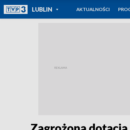
POWRÓT DO
LUBLIN
AKTUALNOŚCI
PRO
TVP REGIONY
Zagrożona dotacja