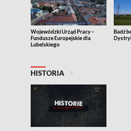
Wojewódzki Urząd Pracy –
Badź b
Fundusze Europejskie dla
Dystry
Lubelskiego
HISTORIA