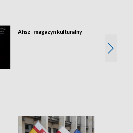
Afisz - magazyn kulturalny
Zobacz, co s