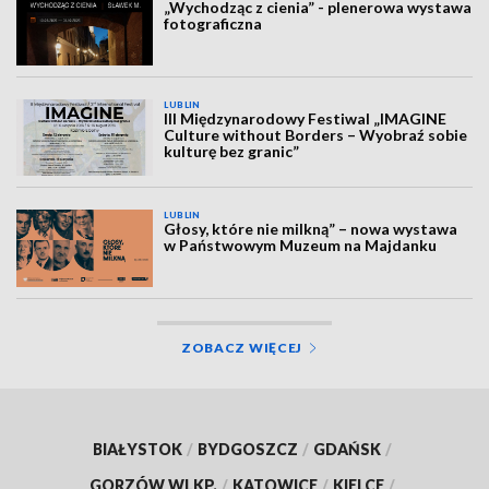
„Wychodząc z cienia” - plenerowa wystawa
fotograficzna
LUBLIN
III Międzynarodowy Festiwal „IMAGINE
Culture without Borders – Wyobraź sobie
kulturę bez granic”
LUBLIN
Głosy, które nie milkną” – nowa wystawa
w Państwowym Muzeum na Majdanku
ZOBACZ WIĘCEJ
BIAŁYSTOK
/
BYDGOSZCZ
/
GDAŃSK
/
GORZÓW WLKP.
/
KATOWICE
/
KIELCE
/