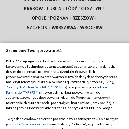
KRAKÓW
/
LUBLIN
/
ŁÓDŹ
/
OLSZTYN
/
OPOLE
/
POZNAŃ
/
RZESZÓW
/
SZCZECIN
/
WARSZAWA
/
WROCŁAW
Szanujemy Twoją prywatność
Dołącz do nas:
Kliknij "Akceptuję i przechodzę do serwisu", aby wyrazić zgody na
korzystanie z technologii automatycznego śledzenia i zbierania danych,
TVP
dostęp do informacji na Twoim urządzeniu końcowym i ich
Abonament TVP
przechowywanie oraz na przetwarzanie Twoich danych osobowych przez
Regulamin TVP
nas, czyli Telewizję Polską S.A. w likwidacji (zwaną dalej również „TVP”),
Emisja w TVP
Polityka prywatności
Zaufanych Partnerów z IAB* (1201 firm)
oraz pozostałych
Zaufanych
Partnerów TVP (93 firm)
, w celach marketingowych (w tym do
Centrum informacji TVP
Moje zgody
zautomatyzowanego dopasowania reklam do Twoich zainteresowań i
mierzenia ich skuteczności) i pozostałych, które wskazujemy poniżej, a
Naziemna Telewizja Cyfrowa
Pomoc
także zgody na udostępnianie przez nas identyfikatora PPID do Google.
Sklep TVP
Biuro reklamy
Twoje dane osobowe zbierane podczas odwiedzania przez Ciebie naszych
Rada Programowa
Kontakt
poszczególnych serwisów
zwanych dalej „Portalem”, w tym informacje