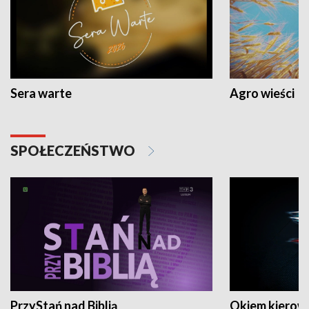
Sera warte
Agro wieści
SPOŁECZEŃSTWO
PrzyStań nad Biblią
Okiem kierow