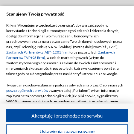
Szanujemy Twoją prywatność
Dołącz do nas:
Kliknij "Akceptuję i przechodzę do serwisu", aby wyrazić zgody na
korzystanie z technologii automatycznego śledzenia i zbierania danych,
TVP
dostęp do informacji na Twoim urządzeniu końcowym i ich
Abonament TVP
przechowywanie oraz na przetwarzanie Twoich danych osobowych przez
Regulamin TVP
nas, czyli Telewizję Polską S.A. w likwidacji (zwaną dalej również „TVP”),
Emisja w TVP
Polityka prywatności
Zaufanych Partnerów z IAB* (1201 firm)
oraz pozostałych
Zaufanych
Partnerów TVP (93 firm)
, w celach marketingowych (w tym do
Centrum informacji TVP
Moje zgody
zautomatyzowanego dopasowania reklam do Twoich zainteresowań i
mierzenia ich skuteczności) i pozostałych, które wskazujemy poniżej, a
Naziemna Telewizja Cyfrowa
Pomoc
także zgody na udostępnianie przez nas identyfikatora PPID do Google.
Sklep TVP
Biuro reklamy
Twoje dane osobowe zbierane podczas odwiedzania przez Ciebie naszych
Rada Programowa
Kontakt
poszczególnych serwisów
zwanych dalej „Portalem”, w tym informacje
zapisywane za pomocą technologii takich jak: pliki cookie, sygnalizatory
System NOS
WWW lub innych podobnych technologii umożliwiających świadczenie
dopasowanych i bezpiecznych usług, personalizację treści oraz reklam,
Informacje o nadawcy
Kanały
udostępnianie funkcji mediów społecznościowych oraz analizowanie
Akceptuję i przechodzę do serwisu
ruchu w Internecie.
Program dla prasy
©2026 Telewizja Polska S.A. w likwidacji
Biuro Reklamy
Twoje dane osobowe zbierane podczas odwiedzania przez Ciebie
Ustawienia zaawansowane