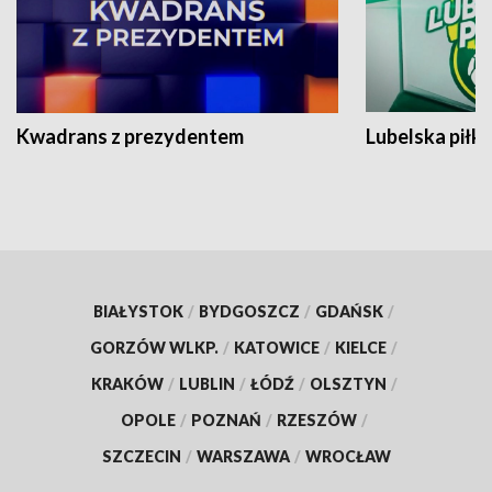
Kwadrans z prezydentem
Lubelska piłk
BIAŁYSTOK
/
BYDGOSZCZ
/
GDAŃSK
/
GORZÓW WLKP.
/
KATOWICE
/
KIELCE
/
KRAKÓW
/
LUBLIN
/
ŁÓDŹ
/
OLSZTYN
/
OPOLE
/
POZNAŃ
/
RZESZÓW
/
SZCZECIN
/
WARSZAWA
/
WROCŁAW