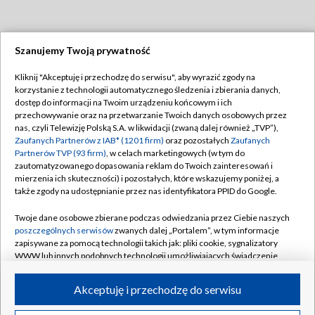
Szanujemy Twoją prywatność
Dołącz do nas:
Kliknij "Akceptuję i przechodzę do serwisu", aby wyrazić zgody na
korzystanie z technologii automatycznego śledzenia i zbierania danych,
TVP
dostęp do informacji na Twoim urządzeniu końcowym i ich
Abonament TVP
przechowywanie oraz na przetwarzanie Twoich danych osobowych przez
Regulamin TVP
nas, czyli Telewizję Polską S.A. w likwidacji (zwaną dalej również „TVP”),
Emisja w TVP
Polityka prywatności
Zaufanych Partnerów z IAB* (1201 firm)
oraz pozostałych
Zaufanych
Partnerów TVP (93 firm)
, w celach marketingowych (w tym do
Centrum informacji TVP
Moje zgody
zautomatyzowanego dopasowania reklam do Twoich zainteresowań i
mierzenia ich skuteczności) i pozostałych, które wskazujemy poniżej, a
Naziemna Telewizja Cyfrowa
Pomoc
także zgody na udostępnianie przez nas identyfikatora PPID do Google.
Sklep TVP
Biuro reklamy
Twoje dane osobowe zbierane podczas odwiedzania przez Ciebie naszych
Rada Programowa
Kontakt
poszczególnych serwisów
zwanych dalej „Portalem”, w tym informacje
zapisywane za pomocą technologii takich jak: pliki cookie, sygnalizatory
System NOS
WWW lub innych podobnych technologii umożliwiających świadczenie
dopasowanych i bezpiecznych usług, personalizację treści oraz reklam,
Informacje o nadawcy
Kanały
udostępnianie funkcji mediów społecznościowych oraz analizowanie
Akceptuję i przechodzę do serwisu
ruchu w Internecie.
Program dla prasy
©2026 Telewizja Polska S.A. w likwidacji