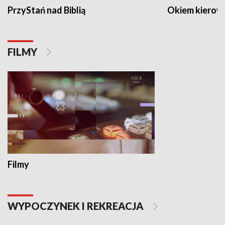
PrzyStań nad Biblią
Okiem kierow
FILMY
Filmy
WYPOCZYNEK I REKREACJA