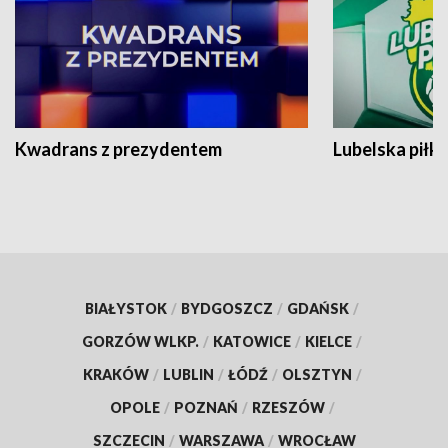
Kwadrans z prezydentem
Lubelska piłk
BIAŁYSTOK
/
BYDGOSZCZ
/
GDAŃSK
/
GORZÓW WLKP.
/
KATOWICE
/
KIELCE
/
KRAKÓW
/
LUBLIN
/
ŁÓDŹ
/
OLSZTYN
/
OPOLE
/
POZNAŃ
/
RZESZÓW
/
SZCZECIN
/
WARSZAWA
/
WROCŁAW