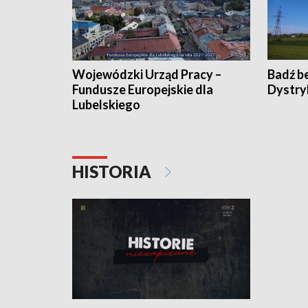
Wojewódzki Urząd Pracy –
Badź b
Fundusze Europejskie dla
Dystry
Lubelskiego
HISTORIA