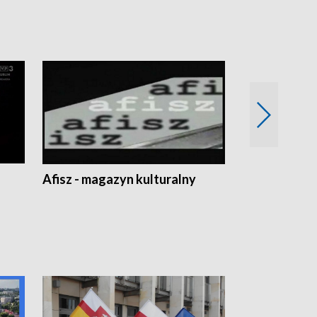
Afisz - magazyn kulturalny
Zobacz, co s