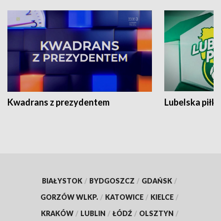
Kwadrans z prezydentem
Lubelska piłk
BIAŁYSTOK
/
BYDGOSZCZ
/
GDAŃSK
/
GORZÓW WLKP.
/
KATOWICE
/
KIELCE
/
KRAKÓW
/
LUBLIN
/
ŁÓDŹ
/
OLSZTYN
/