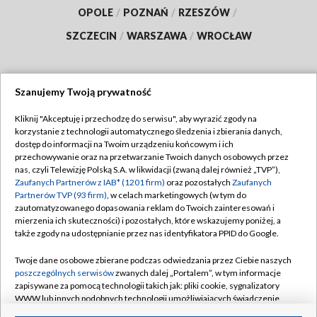
OPOLE
/
POZNAŃ
/
RZESZÓW
/
SZCZECIN
/
WARSZAWA
/
WROCŁAW
Szanujemy Twoją prywatność
Dołącz do nas:
Kliknij "Akceptuję i przechodzę do serwisu", aby wyrazić zgody na
korzystanie z technologii automatycznego śledzenia i zbierania danych,
TVP
dostęp do informacji na Twoim urządzeniu końcowym i ich
Abonament TVP
przechowywanie oraz na przetwarzanie Twoich danych osobowych przez
Regulamin TVP
nas, czyli Telewizję Polską S.A. w likwidacji (zwaną dalej również „TVP”),
Emisja w TVP
Polityka prywatności
Zaufanych Partnerów z IAB* (1201 firm)
oraz pozostałych
Zaufanych
Partnerów TVP (93 firm)
, w celach marketingowych (w tym do
Centrum informacji TVP
Moje zgody
zautomatyzowanego dopasowania reklam do Twoich zainteresowań i
mierzenia ich skuteczności) i pozostałych, które wskazujemy poniżej, a
Naziemna Telewizja Cyfrowa
Pomoc
także zgody na udostępnianie przez nas identyfikatora PPID do Google.
Sklep TVP
Biuro reklamy
Twoje dane osobowe zbierane podczas odwiedzania przez Ciebie naszych
Rada Programowa
Kontakt
poszczególnych serwisów
zwanych dalej „Portalem”, w tym informacje
zapisywane za pomocą technologii takich jak: pliki cookie, sygnalizatory
System NOS
WWW lub innych podobnych technologii umożliwiających świadczenie
dopasowanych i bezpiecznych usług, personalizację treści oraz reklam,
Informacje o nadawcy