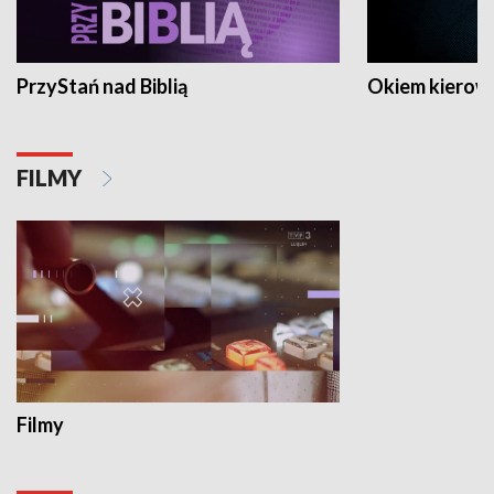
PrzyStań nad Biblią
Okiem kierow
FILMY
Filmy