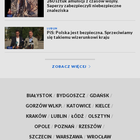
260 sztuk amunicji z czasów wojny.
Saperzy zabezpieczyli niebezpieczne
znaleziska
LUBLIN
PiS: Polska jest bezpieczna. Sprzeciwiamy
się takiemu wizerunkowi kraju
ZOBACZ WIĘCEJ
BIAŁYSTOK
/
BYDGOSZCZ
/
GDAŃSK
/
GORZÓW WLKP.
/
KATOWICE
/
KIELCE
/
KRAKÓW
/
LUBLIN
/
ŁÓDŹ
/
OLSZTYN
/
OPOLE
/
POZNAŃ
/
RZESZÓW
/
SZCZECIN
/
WARSZAWA
/
WROCŁAW