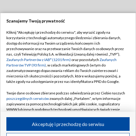
Szanujemy Twoją prywatność
Dołącz do nas:
Kliknij "Akceptuję i przechodzę do serwisu", aby wyrazić zgody na
korzystanie z technologii automatycznego śledzenia i zbierania danych,
TVP
dostęp do informacji na Twoim urządzeniu końcowym i ich
Abonament TVP
przechowywanie oraz na przetwarzanie Twoich danych osobowych przez
Regulamin TVP
nas, czyli Telewizję Polską S.A. w likwidacji (zwaną dalej również „TVP”),
Emisja w TVP
Polityka prywatności
Zaufanych Partnerów z IAB* (1201 firm)
oraz pozostałych
Zaufanych
Partnerów TVP (93 firm)
, w celach marketingowych (w tym do
Centrum informacji TVP
Moje zgody
zautomatyzowanego dopasowania reklam do Twoich zainteresowań i
mierzenia ich skuteczności) i pozostałych, które wskazujemy poniżej, a
Naziemna Telewizja Cyfrowa
Pomoc
także zgody na udostępnianie przez nas identyfikatora PPID do Google.
Sklep TVP
Biuro reklamy
Twoje dane osobowe zbierane podczas odwiedzania przez Ciebie naszych
Rada Programowa
Kontakt
poszczególnych serwisów
zwanych dalej „Portalem”, w tym informacje
zapisywane za pomocą technologii takich jak: pliki cookie, sygnalizatory
System NOS
WWW lub innych podobnych technologii umożliwiających świadczenie
dopasowanych i bezpiecznych usług, personalizację treści oraz reklam,
Informacje o nadawcy
Kanały
udostępnianie funkcji mediów społecznościowych oraz analizowanie
Akceptuję i przechodzę do serwisu
ruchu w Internecie.
Program dla prasy
©2026 Telewizja Polska S.A. w likwidacji