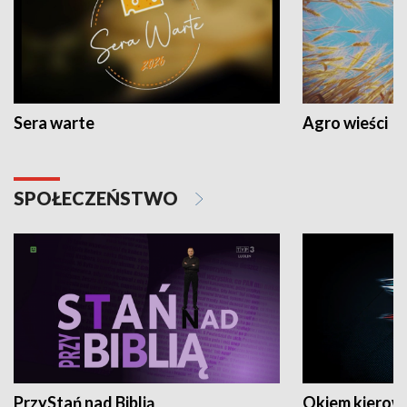
Sera warte
Agro wieści
SPOŁECZEŃSTWO
PrzyStań nad Biblią
Okiem kierow