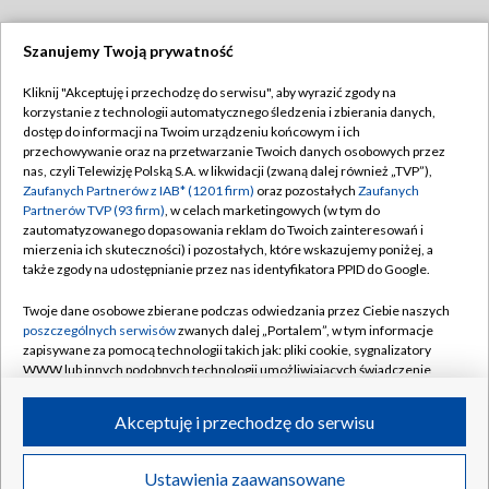
Szanujemy Twoją prywatność
Dołącz do nas:
Kliknij "Akceptuję i przechodzę do serwisu", aby wyrazić zgody na
korzystanie z technologii automatycznego śledzenia i zbierania danych,
TVP
dostęp do informacji na Twoim urządzeniu końcowym i ich
Abonament TVP
przechowywanie oraz na przetwarzanie Twoich danych osobowych przez
Regulamin TVP
nas, czyli Telewizję Polską S.A. w likwidacji (zwaną dalej również „TVP”),
Emisja w TVP
Polityka prywatności
Zaufanych Partnerów z IAB* (1201 firm)
oraz pozostałych
Zaufanych
Partnerów TVP (93 firm)
, w celach marketingowych (w tym do
Centrum informacji TVP
Moje zgody
zautomatyzowanego dopasowania reklam do Twoich zainteresowań i
mierzenia ich skuteczności) i pozostałych, które wskazujemy poniżej, a
Naziemna Telewizja Cyfrowa
Pomoc
także zgody na udostępnianie przez nas identyfikatora PPID do Google.
Sklep TVP
Biuro reklamy
Twoje dane osobowe zbierane podczas odwiedzania przez Ciebie naszych
Rada Programowa
Kontakt
poszczególnych serwisów
zwanych dalej „Portalem”, w tym informacje
zapisywane za pomocą technologii takich jak: pliki cookie, sygnalizatory
System NOS
WWW lub innych podobnych technologii umożliwiających świadczenie
dopasowanych i bezpiecznych usług, personalizację treści oraz reklam,
Informacje o nadawcy
Kanały
udostępnianie funkcji mediów społecznościowych oraz analizowanie
Akceptuję i przechodzę do serwisu
ruchu w Internecie.
Program dla prasy
©2026 Telewizja Polska S.A. w likwidacji
Biuro Reklamy
Twoje dane osobowe zbierane podczas odwiedzania przez Ciebie
Ustawienia zaawansowane