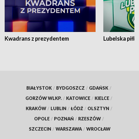
Kwadrans z prezydentem
Lubelska piłk
BIAŁYSTOK
/
BYDGOSZCZ
/
GDAŃSK
/
GORZÓW WLKP.
/
KATOWICE
/
KIELCE
/
KRAKÓW
/
LUBLIN
/
ŁÓDŹ
/
OLSZTYN
/
OPOLE
/
POZNAŃ
/
RZESZÓW
/
SZCZECIN
/
WARSZAWA
/
WROCŁAW