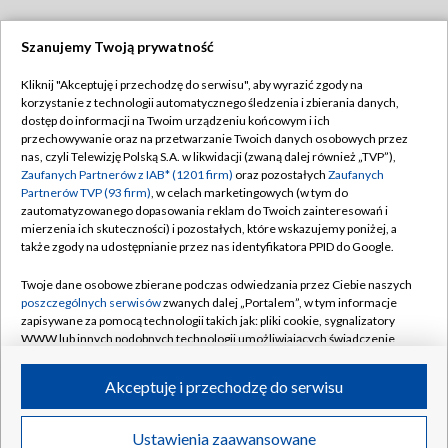
Szanujemy Twoją prywatność
Dołącz do nas:
Kliknij "Akceptuję i przechodzę do serwisu", aby wyrazić zgody na
korzystanie z technologii automatycznego śledzenia i zbierania danych,
TVP
dostęp do informacji na Twoim urządzeniu końcowym i ich
Abonament TVP
przechowywanie oraz na przetwarzanie Twoich danych osobowych przez
Regulamin TVP
nas, czyli Telewizję Polską S.A. w likwidacji (zwaną dalej również „TVP”),
Emisja w TVP
Polityka prywatności
Zaufanych Partnerów z IAB* (1201 firm)
oraz pozostałych
Zaufanych
Partnerów TVP (93 firm)
, w celach marketingowych (w tym do
Centrum informacji TVP
Moje zgody
zautomatyzowanego dopasowania reklam do Twoich zainteresowań i
mierzenia ich skuteczności) i pozostałych, które wskazujemy poniżej, a
Naziemna Telewizja Cyfrowa
Pomoc
także zgody na udostępnianie przez nas identyfikatora PPID do Google.
Sklep TVP
Biuro reklamy
Twoje dane osobowe zbierane podczas odwiedzania przez Ciebie naszych
Rada Programowa
Kontakt
poszczególnych serwisów
zwanych dalej „Portalem”, w tym informacje
zapisywane za pomocą technologii takich jak: pliki cookie, sygnalizatory
System NOS
WWW lub innych podobnych technologii umożliwiających świadczenie
dopasowanych i bezpiecznych usług, personalizację treści oraz reklam,
Informacje o nadawcy
Kanały
udostępnianie funkcji mediów społecznościowych oraz analizowanie
Akceptuję i przechodzę do serwisu
ruchu w Internecie.
Program dla prasy
©2026 Telewizja Polska S.A. w likwidacji
Biuro Reklamy
Twoje dane osobowe zbierane podczas odwiedzania przez Ciebie
Ustawienia zaawansowane