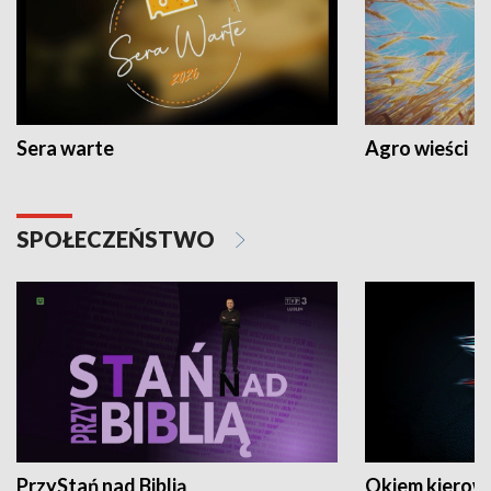
Sera warte
Agro wieści
SPOŁECZEŃSTWO
PrzyStań nad Biblią
Okiem kierow