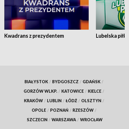
Kwadrans z prezydentem
Lubelska piłk
BIAŁYSTOK
/
BYDGOSZCZ
/
GDAŃSK
/
GORZÓW WLKP.
/
KATOWICE
/
KIELCE
/
KRAKÓW
/
LUBLIN
/
ŁÓDŹ
/
OLSZTYN
/
OPOLE
/
POZNAŃ
/
RZESZÓW
/
SZCZECIN
/
WARSZAWA
/
WROCŁAW