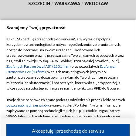
SZCZECIN
/
WARSZAWA
/
WROCŁAW
Szanujemy Twoją prywatność
Dołącz do nas:
Kliknij "Akceptuję i przechodzę do serwisu", aby wyrazić zgody na
korzystanie z technologii automatycznego śledzenia i zbierania danych,
TVP
dostęp do informacji na Twoim urządzeniu końcowym i ich
Abonament TVP
przechowywanie oraz na przetwarzanie Twoich danych osobowych przez
Regulamin TVP
nas, czyli Telewizję Polską S.A. w likwidacji (zwaną dalej również „TVP”),
Emisja w TVP
Polityka prywatności
Zaufanych Partnerów z IAB* (1201 firm)
oraz pozostałych
Zaufanych
Partnerów TVP (93 firm)
, w celach marketingowych (w tym do
Centrum informacji TVP
Moje zgody
zautomatyzowanego dopasowania reklam do Twoich zainteresowań i
mierzenia ich skuteczności) i pozostałych, które wskazujemy poniżej, a
Naziemna Telewizja Cyfrowa
Pomoc
także zgody na udostępnianie przez nas identyfikatora PPID do Google.
Sklep TVP
Biuro reklamy
Twoje dane osobowe zbierane podczas odwiedzania przez Ciebie naszych
Rada Programowa
Kontakt
poszczególnych serwisów
zwanych dalej „Portalem”, w tym informacje
zapisywane za pomocą technologii takich jak: pliki cookie, sygnalizatory
System NOS
WWW lub innych podobnych technologii umożliwiających świadczenie
dopasowanych i bezpiecznych usług, personalizację treści oraz reklam,
Informacje o nadawcy
Kanały
udostępnianie funkcji mediów społecznościowych oraz analizowanie
Akceptuję i przechodzę do serwisu
ruchu w Internecie.
Program dla prasy