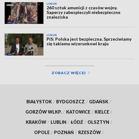
LUBLIN
260 sztuk amunicji z czasów wojny.
Saperzy zabezpieczyli niebezpieczne
znaleziska
LUBLIN
PiS: Polska jest bezpieczna. Sprzeciwiamy
się takiemu wizerunkowi kraju
ZOBACZ WIĘCEJ
BIAŁYSTOK
/
BYDGOSZCZ
/
GDAŃSK
/
GORZÓW WLKP.
/
KATOWICE
/
KIELCE
/
KRAKÓW
/
LUBLIN
/
ŁÓDŹ
/
OLSZTYN
/
OPOLE
/
POZNAŃ
/
RZESZÓW
/