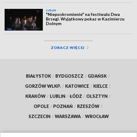
LUBLIN
"Nieposkromienie" na festiwalu Dwa
Brzegi. Wyjątkowy pokaz w Kazimierzu
Dolnym
ZOBACZ WIĘCEJ
BIAŁYSTOK
/
BYDGOSZCZ
/
GDAŃSK
/
GORZÓW WLKP.
/
KATOWICE
/
KIELCE
/
KRAKÓW
/
LUBLIN
/
ŁÓDŹ
/
OLSZTYN
/
OPOLE
/
POZNAŃ
/
RZESZÓW
/
SZCZECIN
/
WARSZAWA
/
WROCŁAW