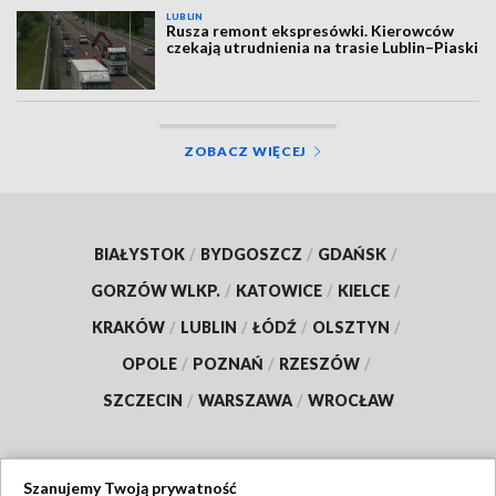
LUBLIN
Rusza remont ekspresówki. Kierowców
czekają utrudnienia na trasie Lublin–Piaski
ZOBACZ WIĘCEJ
BIAŁYSTOK
/
BYDGOSZCZ
/
GDAŃSK
/
GORZÓW WLKP.
/
KATOWICE
/
KIELCE
/
KRAKÓW
/
LUBLIN
/
ŁÓDŹ
/
OLSZTYN
/
OPOLE
/
POZNAŃ
/
RZESZÓW
/
SZCZECIN
/
WARSZAWA
/
WROCŁAW
Szanujemy Twoją prywatność