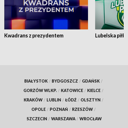
Kwadrans z prezydentem
Lubelska piłk
BIAŁYSTOK
/
BYDGOSZCZ
/
GDAŃSK
/
GORZÓW WLKP.
/
KATOWICE
/
KIELCE
/
KRAKÓW
/
LUBLIN
/
ŁÓDŹ
/
OLSZTYN
/
OPOLE
/
POZNAŃ
/
RZESZÓW
/
SZCZECIN
/
WARSZAWA
/
WROCŁAW