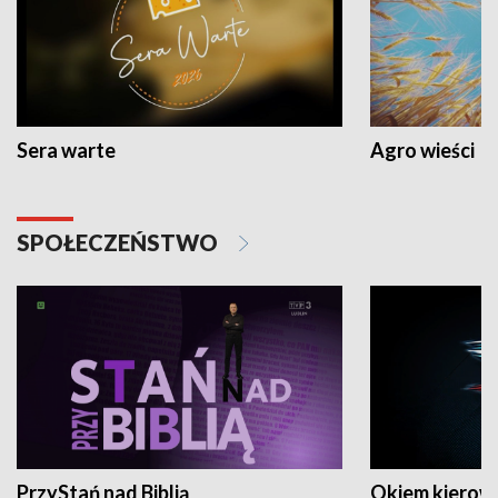
Sera warte
Agro wieści
SPOŁECZEŃSTWO
PrzyStań nad Biblią
Okiem kierow