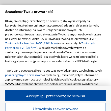
Szanujemy Twoją prywatność
Dołącz do nas:
Kliknij "Akceptuję i przechodzę do serwisu", aby wyrazić zgody na
korzystanie z technologii automatycznego śledzenia i zbierania danych,
TVP
dostęp do informacji na Twoim urządzeniu końcowym i ich
Abonament TVP
przechowywanie oraz na przetwarzanie Twoich danych osobowych przez
Regulamin TVP
nas, czyli Telewizję Polską S.A. w likwidacji (zwaną dalej również „TVP”),
Emisja w TVP
Polityka prywatności
Zaufanych Partnerów z IAB* (1201 firm)
oraz pozostałych
Zaufanych
Partnerów TVP (93 firm)
, w celach marketingowych (w tym do
Centrum informacji TVP
Moje zgody
zautomatyzowanego dopasowania reklam do Twoich zainteresowań i
mierzenia ich skuteczności) i pozostałych, które wskazujemy poniżej, a
Naziemna Telewizja Cyfrowa
Pomoc
także zgody na udostępnianie przez nas identyfikatora PPID do Google.
Sklep TVP
Biuro reklamy
Twoje dane osobowe zbierane podczas odwiedzania przez Ciebie naszych
Rada Programowa
Kontakt
poszczególnych serwisów
zwanych dalej „Portalem”, w tym informacje
zapisywane za pomocą technologii takich jak: pliki cookie, sygnalizatory
System NOS
WWW lub innych podobnych technologii umożliwiających świadczenie
dopasowanych i bezpiecznych usług, personalizację treści oraz reklam,
Informacje o nadawcy
Kanały
udostępnianie funkcji mediów społecznościowych oraz analizowanie
Akceptuję i przechodzę do serwisu
ruchu w Internecie.
Program dla prasy
©2026 Telewizja Polska S.A. w likwidacji
Biuro Reklamy
Twoje dane osobowe zbierane podczas odwiedzania przez Ciebie
Ustawienia zaawansowane