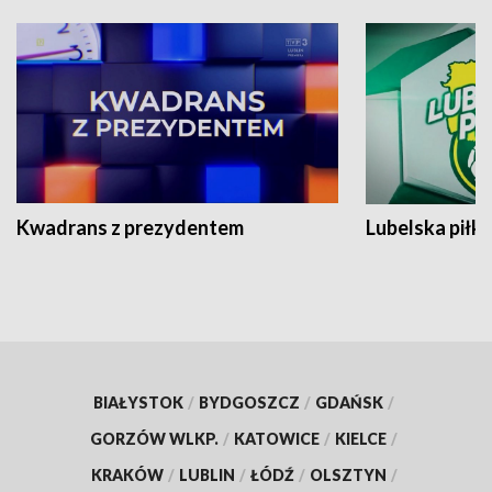
Kwadrans z prezydentem
Lubelska piłk
BIAŁYSTOK
/
BYDGOSZCZ
/
GDAŃSK
/
GORZÓW WLKP.
/
KATOWICE
/
KIELCE
/
KRAKÓW
/
LUBLIN
/
ŁÓDŹ
/
OLSZTYN
/