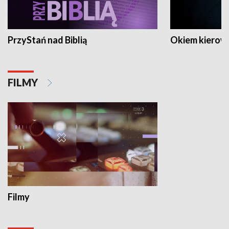
PrzyStań nad Biblią
Okiem kierow
FILMY
Filmy