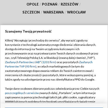
OPOLE
/
POZNAŃ
/
RZESZÓW
/
SZCZECIN
/
WARSZAWA
/
WROCŁAW
Szanujemy Twoją prywatność
Dołącz do nas:
Kliknij "Akceptuję i przechodzę do serwisu", aby wyrazić zgody na
korzystanie z technologii automatycznego śledzenia i zbierania danych,
TVP
dostęp do informacji na Twoim urządzeniu końcowym i ich
Abonament TVP
przechowywanie oraz na przetwarzanie Twoich danych osobowych przez
Regulamin TVP
nas, czyli Telewizję Polską S.A. w likwidacji (zwaną dalej również „TVP”),
Emisja w TVP
Polityka prywatności
Zaufanych Partnerów z IAB* (1201 firm)
oraz pozostałych
Zaufanych
Partnerów TVP (93 firm)
, w celach marketingowych (w tym do
Centrum informacji TVP
Moje zgody
zautomatyzowanego dopasowania reklam do Twoich zainteresowań i
mierzenia ich skuteczności) i pozostałych, które wskazujemy poniżej, a
Naziemna Telewizja Cyfrowa
Pomoc
także zgody na udostępnianie przez nas identyfikatora PPID do Google.
Sklep TVP
Biuro reklamy
Twoje dane osobowe zbierane podczas odwiedzania przez Ciebie naszych
Rada Programowa
Kontakt
poszczególnych serwisów
zwanych dalej „Portalem”, w tym informacje
zapisywane za pomocą technologii takich jak: pliki cookie, sygnalizatory
System NOS
WWW lub innych podobnych technologii umożliwiających świadczenie
dopasowanych i bezpiecznych usług, personalizację treści oraz reklam,
Informacje o nadawcy