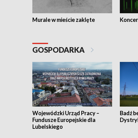
Murale w mieście zaklęte
Koncer
GOSPODARKA
Wojewódzki Urząd Pracy –
Badź b
Fundusze Europejskie dla
Dystry
Lubelskiego