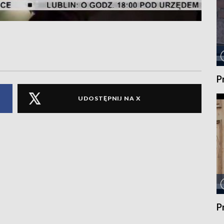
P
UDOSTĘPNIJ NA X
P