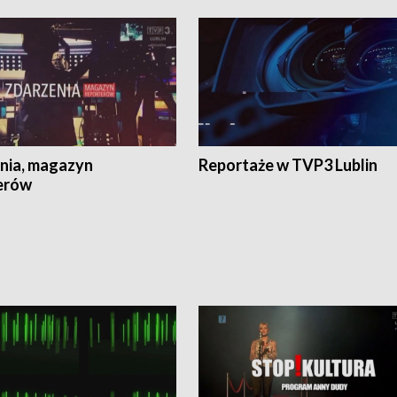
nia, magazyn
Reportaże w TVP3 Lublin
erów