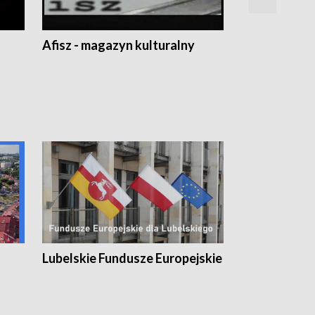
Afisz - magazyn kulturalny
Zobacz, co s
Lubelskie Fundusze Europejskie