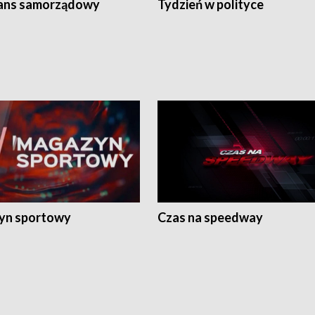
ans samorządowy
Tydzień w polityce
yn sportowy
Czas na speedway