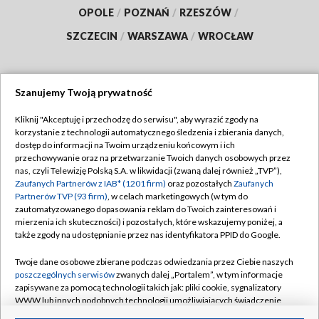
OPOLE
/
POZNAŃ
/
RZESZÓW
/
SZCZECIN
/
WARSZAWA
/
WROCŁAW
Szanujemy Twoją prywatność
Dołącz do nas:
Kliknij "Akceptuję i przechodzę do serwisu", aby wyrazić zgody na
korzystanie z technologii automatycznego śledzenia i zbierania danych,
TVP
dostęp do informacji na Twoim urządzeniu końcowym i ich
Abonament TVP
przechowywanie oraz na przetwarzanie Twoich danych osobowych przez
Regulamin TVP
nas, czyli Telewizję Polską S.A. w likwidacji (zwaną dalej również „TVP”),
Emisja w TVP
Polityka prywatności
Zaufanych Partnerów z IAB* (1201 firm)
oraz pozostałych
Zaufanych
Partnerów TVP (93 firm)
, w celach marketingowych (w tym do
Centrum informacji TVP
Moje zgody
zautomatyzowanego dopasowania reklam do Twoich zainteresowań i
mierzenia ich skuteczności) i pozostałych, które wskazujemy poniżej, a
Naziemna Telewizja Cyfrowa
Pomoc
także zgody na udostępnianie przez nas identyfikatora PPID do Google.
Sklep TVP
Biuro reklamy
Twoje dane osobowe zbierane podczas odwiedzania przez Ciebie naszych
Rada Programowa
Kontakt
poszczególnych serwisów
zwanych dalej „Portalem”, w tym informacje
zapisywane za pomocą technologii takich jak: pliki cookie, sygnalizatory
System NOS
WWW lub innych podobnych technologii umożliwiających świadczenie
dopasowanych i bezpiecznych usług, personalizację treści oraz reklam,
Informacje o nadawcy