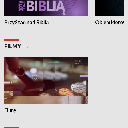
PrzyStań nad Biblią
Okiem kierow
FILMY
Filmy