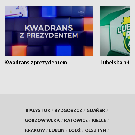
Kwadrans z prezydentem
Lubelska piłk
BIAŁYSTOK
/
BYDGOSZCZ
/
GDAŃSK
/
GORZÓW WLKP.
/
KATOWICE
/
KIELCE
/
KRAKÓW
/
LUBLIN
/
ŁÓDŹ
/
OLSZTYN
/