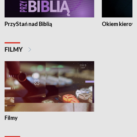
PrzyStań nad Biblią
Okiem kierow
FILMY
Filmy