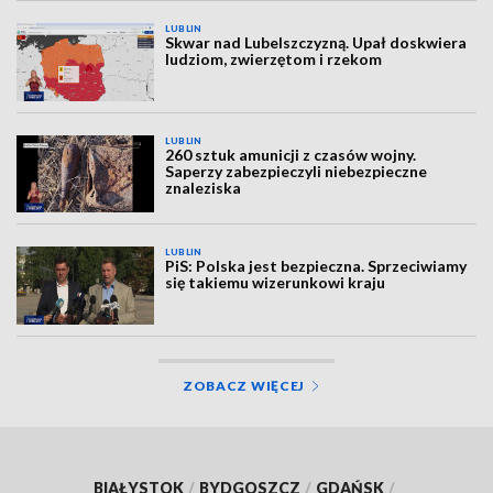
LUBLIN
Skwar nad Lubelszczyzną. Upał doskwiera
ludziom, zwierzętom i rzekom
LUBLIN
260 sztuk amunicji z czasów wojny.
Saperzy zabezpieczyli niebezpieczne
znaleziska
LUBLIN
PiS: Polska jest bezpieczna. Sprzeciwiamy
się takiemu wizerunkowi kraju
ZOBACZ WIĘCEJ
BIAŁYSTOK
/
BYDGOSZCZ
/
GDAŃSK
/