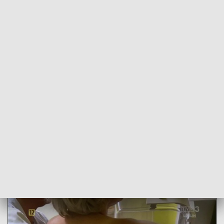
POWRÓT DO
LUBLIN
TVP REGIONY
"Zdrowie w Twoich rękach". Nowy
program na antenie TVP3 Lublin
2016-11-17