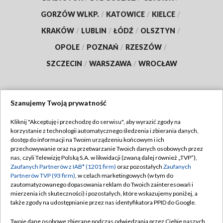
GORZÓW WLKP.
/
KATOWICE
/
KIELCE
/
KRAKÓW
/
LUBLIN
/
ŁÓDŹ
/
OLSZTYN
/
OPOLE
/
POZNAŃ
/
RZESZÓW
/
SZCZECIN
/
WARSZAWA
/
WROCŁAW
Szanujemy Twoją prywatność
Dołącz do nas:
Kliknij "Akceptuję i przechodzę do serwisu", aby wyrazić zgody na
korzystanie z technologii automatycznego śledzenia i zbierania danych,
TVP
dostęp do informacji na Twoim urządzeniu końcowym i ich
Abonament TVP
przechowywanie oraz na przetwarzanie Twoich danych osobowych przez
Regulamin TVP
nas, czyli Telewizję Polską S.A. w likwidacji (zwaną dalej również „TVP”),
Emisja w TVP
Polityka prywatności
Zaufanych Partnerów z IAB* (1201 firm)
oraz pozostałych
Zaufanych
Partnerów TVP (93 firm)
, w celach marketingowych (w tym do
Centrum informacji TVP
Moje zgody
zautomatyzowanego dopasowania reklam do Twoich zainteresowań i
mierzenia ich skuteczności) i pozostałych, które wskazujemy poniżej, a
Naziemna Telewizja Cyfrowa
Pomoc
także zgody na udostępnianie przez nas identyfikatora PPID do Google.
Sklep TVP
Biuro reklamy
Twoje dane osobowe zbierane podczas odwiedzania przez Ciebie naszych