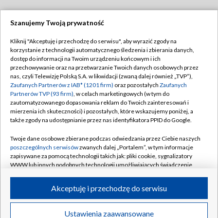
Szanujemy Twoją prywatność
Dołącz do nas:
Kliknij "Akceptuję i przechodzę do serwisu", aby wyrazić zgody na
korzystanie z technologii automatycznego śledzenia i zbierania danych,
TVP
dostęp do informacji na Twoim urządzeniu końcowym i ich
Abonament TVP
przechowywanie oraz na przetwarzanie Twoich danych osobowych przez
Regulamin TVP
nas, czyli Telewizję Polską S.A. w likwidacji (zwaną dalej również „TVP”),
Emisja w TVP
Polityka prywatności
Zaufanych Partnerów z IAB* (1201 firm)
oraz pozostałych
Zaufanych
Partnerów TVP (93 firm)
, w celach marketingowych (w tym do
Centrum informacji TVP
Moje zgody
zautomatyzowanego dopasowania reklam do Twoich zainteresowań i
mierzenia ich skuteczności) i pozostałych, które wskazujemy poniżej, a
Naziemna Telewizja Cyfrowa
Pomoc
także zgody na udostępnianie przez nas identyfikatora PPID do Google.
Sklep TVP
Biuro reklamy
Twoje dane osobowe zbierane podczas odwiedzania przez Ciebie naszych
Rada Programowa
Kontakt
poszczególnych serwisów
zwanych dalej „Portalem”, w tym informacje
zapisywane za pomocą technologii takich jak: pliki cookie, sygnalizatory
System NOS
WWW lub innych podobnych technologii umożliwiających świadczenie
dopasowanych i bezpiecznych usług, personalizację treści oraz reklam,
Informacje o nadawcy
Kanały
udostępnianie funkcji mediów społecznościowych oraz analizowanie
Akceptuję i przechodzę do serwisu
ruchu w Internecie.
Program dla prasy
©2026 Telewizja Polska S.A. w likwidacji
Biuro Reklamy
Twoje dane osobowe zbierane podczas odwiedzania przez Ciebie
Ustawienia zaawansowane