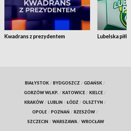
Kwadrans z prezydentem
Lubelska piłk
BIAŁYSTOK
/
BYDGOSZCZ
/
GDAŃSK
/
GORZÓW WLKP.
/
KATOWICE
/
KIELCE
/
KRAKÓW
/
LUBLIN
/
ŁÓDŹ
/
OLSZTYN
/
OPOLE
/
POZNAŃ
/
RZESZÓW
/
SZCZECIN
/
WARSZAWA
/
WROCŁAW