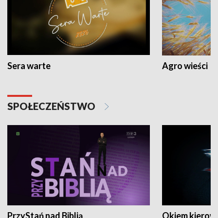
Sera warte
Agro wieści
SPOŁECZEŃSTWO
PrzyStań nad Biblią
Okiem kierow