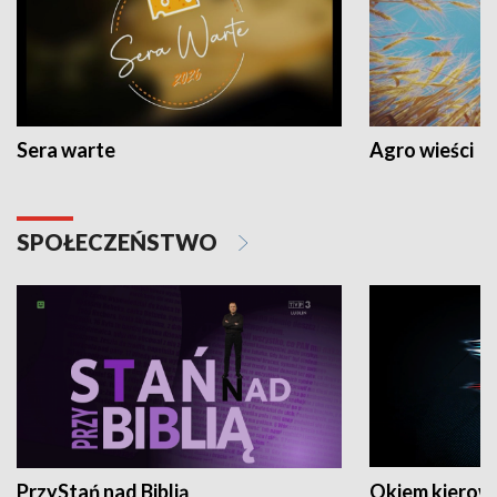
Sera warte
Agro wieści
SPOŁECZEŃSTWO
PrzyStań nad Biblią
Okiem kierow