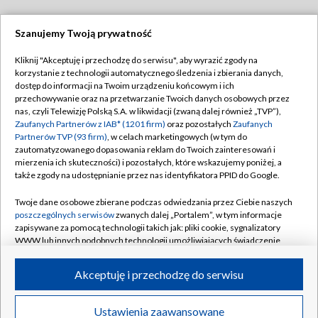
Szanujemy Twoją prywatność
Dołącz do nas:
Kliknij "Akceptuję i przechodzę do serwisu", aby wyrazić zgody na
korzystanie z technologii automatycznego śledzenia i zbierania danych,
TVP
dostęp do informacji na Twoim urządzeniu końcowym i ich
Abonament TVP
przechowywanie oraz na przetwarzanie Twoich danych osobowych przez
Regulamin TVP
nas, czyli Telewizję Polską S.A. w likwidacji (zwaną dalej również „TVP”),
Emisja w TVP
Polityka prywatności
Zaufanych Partnerów z IAB* (1201 firm)
oraz pozostałych
Zaufanych
Partnerów TVP (93 firm)
, w celach marketingowych (w tym do
Centrum informacji TVP
Moje zgody
zautomatyzowanego dopasowania reklam do Twoich zainteresowań i
mierzenia ich skuteczności) i pozostałych, które wskazujemy poniżej, a
Naziemna Telewizja Cyfrowa
Pomoc
także zgody na udostępnianie przez nas identyfikatora PPID do Google.
Sklep TVP
Biuro reklamy
Twoje dane osobowe zbierane podczas odwiedzania przez Ciebie naszych
Rada Programowa
Kontakt
poszczególnych serwisów
zwanych dalej „Portalem”, w tym informacje
zapisywane za pomocą technologii takich jak: pliki cookie, sygnalizatory
System NOS
WWW lub innych podobnych technologii umożliwiających świadczenie
dopasowanych i bezpiecznych usług, personalizację treści oraz reklam,
Informacje o nadawcy
Kanały
udostępnianie funkcji mediów społecznościowych oraz analizowanie
Akceptuję i przechodzę do serwisu
ruchu w Internecie.
Program dla prasy
©2026 Telewizja Polska S.A. w likwidacji
Biuro Reklamy
Twoje dane osobowe zbierane podczas odwiedzania przez Ciebie
Ustawienia zaawansowane