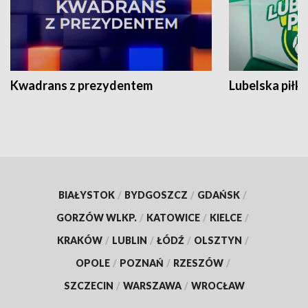
Kwadrans z prezydentem
Lubelska piłk
BIAŁYSTOK
/
BYDGOSZCZ
/
GDAŃSK
/
GORZÓW WLKP.
/
KATOWICE
/
KIELCE
/
KRAKÓW
/
LUBLIN
/
ŁÓDŹ
/
OLSZTYN
/
OPOLE
/
POZNAŃ
/
RZESZÓW
/
SZCZECIN
/
WARSZAWA
/
WROCŁAW